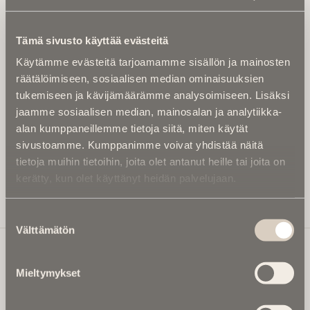
Tilaa uutiskirje - Pääset heti parhaiden
artikkelien pariin!
Tämä sivusto käyttää evästeitä
Kirjoita alle sähköpostiosoitteesi niin saat kaksi kertaa
Käytämme evästeitä tarjoamamme sisällön ja mainosten
kuukaudessa Ikuisuusmedian uutiskirjeen ja varmistat,
räätälöimiseen, sosiaalisen median ominaisuuksien
etteivät kiinnostavat artikkelit jää huomaamatta.
tukemiseen ja kävijämäärämme analysoimiseen. Lisäksi
Uutiskirje on maksuton eikä se velvoita mihinkään.
jaamme sosiaalisen median, mainosalan ja analytiikka-
Kirjoita tähän sähköpostiosoite, johon haluat uutiskirjeen
alan kumppaneillemme tietoja siitä, miten käytät
tulevan:
sivustoamme. Kumppanimme voivat yhdistää näitä
tietoja muihin tietoihin, joita olet antanut heille tai joita on
kerätty, kun olet käyttänyt heidän palvelujaan.
Tilaa Uutiskirje
Suostumuksen
Välttämätön
valinta
Mieltymykset
Ikuisuusmedia
Ikuisuusmedia on kuolinuutisointiin keskittynyt uusi ja