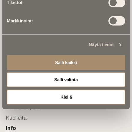
Tilastot
valtakunnallinen mediabrändi. Julkaisemme uusimmat
kuolinuutiset ja kuolintiedot.
Markkinointi
Tietoa meistä
Anna palautetta
Yhteystiedot
Sivusto
Näytä tiedot
Etusivu
Salli kaikki
Kuolinuutiset
Muistokirjoituksia
Salli valinta
Kalenterista
Kuolema koskettaa
Kiellä
Asiantuntijoilta
Kuolleita
Info