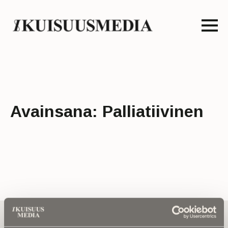
Avainsana:
Palliatiivinen
Tilaa uutiskirje - Pääset heti parhaiden
artikkelien pariin!