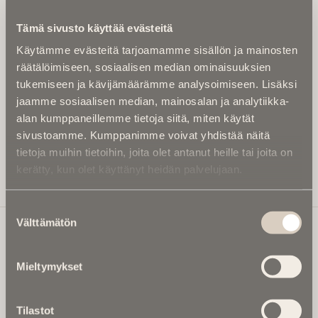
Kirjoita alle sähköpostiosoitteesi niin saat kaksi kertaa
Tämä sivusto käyttää evästeitä
kuukaudessa Ikuisuusmedian uutiskirjeen ja varmistat,
Käytämme evästeitä tarjoamamme sisällön ja mainosten
etteivät kiinnostavat artikkelit jää huomaamatta.
räätälöimiseen, sosiaalisen median ominaisuuksien
Uutiskirje on maksuton eikä se velvoita mihinkään.
tukemiseen ja kävijämäärämme analysoimiseen. Lisäksi
Kirjoita tähän sähköpostiosoite, johon haluat uutiskirjeen
jaamme sosiaalisen median, mainosalan ja analytiikka-
tulevan:
alan kumppaneillemme tietoja siitä, miten käytät
sivustoamme. Kumppanimme voivat yhdistää näitä
tietoja muihin tietoihin, joita olet antanut heille tai joita on
kerätty, kun olet käyttänyt heidän palvelujaan.
Tilaa Uutiskirje
Suostumuksen
Välttämätön
valinta
Ikuisuusmedia
Mieltymykset
Ikuisuusmedia on kuolinuutisointiin keskittynyt uusi ja
valtakunnallinen mediabrändi. Julkaisemme uusimmat
Tilastot
kuolinuutiset ja kuolintiedot.