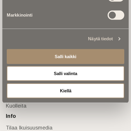
Tietoa meistä
Markkinointi
Anna palautetta
Yhteystiedot
Sivusto
Näytä tiedot
Etusivu
Kuolinuutiset
Salli kaikki
Muistokirjoituksia
Salli valinta
Kalenterista
Kuolema koskettaa
Kiellä
Asiantuntijoilta
Kuolleita
Info
Tilaa Ikuisuusmedia