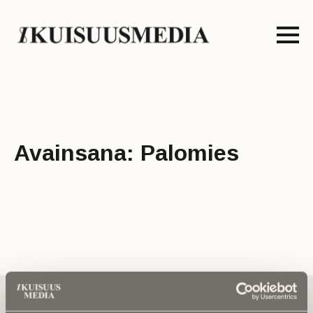
Avainsana:
Palomies
Tilaa uutiskirje - Pääset heti parhaiden
artikkelien pariin!