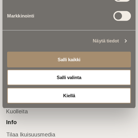
Tietoa meistä
Markkinointi
Anna palautetta
Yhteystiedot
Sivusto
Näytä tiedot
Etusivu
Kuolinuutiset
Salli kaikki
Muistokirjoituksia
Salli valinta
Kalenterista
Kuolema koskettaa
Kiellä
Asiantuntijoilta
Kuolleita
Info
Tilaa Ikuisuusmedia