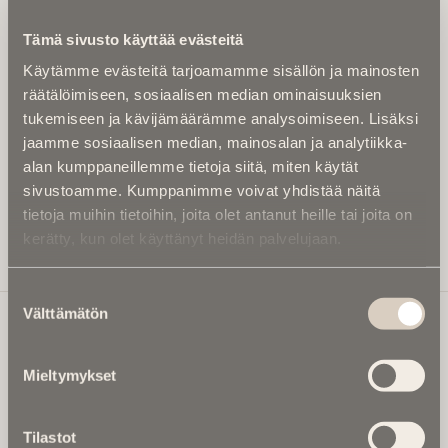
Kirjoita alle sähköpostiosoitteesi niin saat kaksi kertaa
Tämä sivusto käyttää evästeitä
kuukaudessa Ikuisuusmedian uutiskirjeen ja varmistat,
Käytämme evästeitä tarjoamamme sisällön ja mainosten
etteivät kiinnostavat artikkelit jää huomaamatta.
räätälöimiseen, sosiaalisen median ominaisuuksien
Uutiskirje on maksuton eikä se velvoita mihinkään.
tukemiseen ja kävijämäärämme analysoimiseen. Lisäksi
Kirjoita tähän sähköpostiosoite, johon haluat uutiskirjeen
jaamme sosiaalisen median, mainosalan ja analytiikka-
tulevan:
alan kumppaneillemme tietoja siitä, miten käytät
sivustoamme. Kumppanimme voivat yhdistää näitä
tietoja muihin tietoihin, joita olet antanut heille tai joita on
kerätty, kun olet käyttänyt heidän palvelujaan.
Tilaa Uutiskirje
Suostumuksen
Välttämätön
valinta
Ikuisuusmedia
Mieltymykset
Ikuisuusmedia on kuolinuutisointiin keskittynyt uusi ja
valtakunnallinen mediabrändi. Julkaisemme uusimmat
Tilastot
kuolinuutiset ja kuolintiedot.