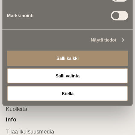
Tietoa meistä
Markkinointi
Anna palautetta
Yhteystiedot
Sivusto
Näytä tiedot
Etusivu
Kuolinuutiset
Salli kaikki
Muistokirjoituksia
Salli valinta
Kalenterista
Kuolema koskettaa
Kiellä
Asiantuntijoilta
Kuolleita
Info
Tilaa Ikuisuusmedia