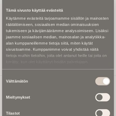
Kirjoita alle sähköpostiosoitteesi niin saat kaksi kertaa
Tämä sivusto käyttää evästeitä
kuukaudessa Ikuisuusmedian uutiskirjeen ja varmistat,
Käytämme evästeitä tarjoamamme sisällön ja mainosten
etteivät kiinnostavat artikkelit jää huomaamatta.
räätälöimiseen, sosiaalisen median ominaisuuksien
Uutiskirje on maksuton eikä se velvoita mihinkään.
tukemiseen ja kävijämäärämme analysoimiseen. Lisäksi
Kirjoita tähän sähköpostiosoite, johon haluat uutiskirjeen
jaamme sosiaalisen median, mainosalan ja analytiikka-
tulevan:
alan kumppaneillemme tietoja siitä, miten käytät
sivustoamme. Kumppanimme voivat yhdistää näitä
tietoja muihin tietoihin, joita olet antanut heille tai joita on
kerätty, kun olet käyttänyt heidän palvelujaan.
Tilaa Uutiskirje
Suostumuksen
Välttämätön
valinta
Ikuisuusmedia
Mieltymykset
Ikuisuusmedia on kuolinuutisointiin keskittynyt uusi ja
valtakunnallinen mediabrändi. Julkaisemme uusimmat
Tilastot
kuolinuutiset ja kuolintiedot.