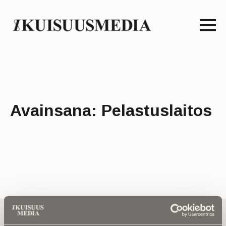
Avainsana:
Pelastuslaitos
Tilaa uutiskirje - Pääset heti parhaiden
artikkelien pariin!