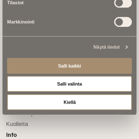
Tilastot
valtakunnallinen mediabrändi. Julkaisemme uusimmat
kuolinuutiset ja kuolintiedot.
Markkinointi
Tietoa meistä
Anna palautetta
Yhteystiedot
Sivusto
Näytä tiedot
Etusivu
Salli kaikki
Kuolinuutiset
Muistokirjoituksia
Salli valinta
Kalenterista
Kuolema koskettaa
Kiellä
Asiantuntijoilta
Kuolleita
Info