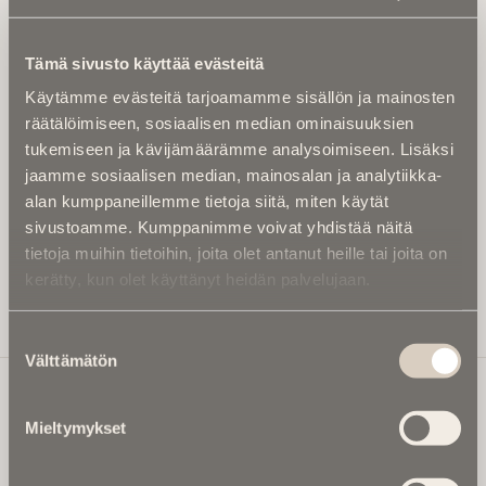
Tilaa uutiskirje - Pääset heti parhaiden
artikkelien pariin!
Tämä sivusto käyttää evästeitä
Kirjoita alle sähköpostiosoitteesi niin saat kaksi kertaa
Käytämme evästeitä tarjoamamme sisällön ja mainosten
kuukaudessa Ikuisuusmedian uutiskirjeen ja varmistat,
räätälöimiseen, sosiaalisen median ominaisuuksien
etteivät kiinnostavat artikkelit jää huomaamatta.
tukemiseen ja kävijämäärämme analysoimiseen. Lisäksi
Uutiskirje on maksuton eikä se velvoita mihinkään.
jaamme sosiaalisen median, mainosalan ja analytiikka-
Kirjoita tähän sähköpostiosoite, johon haluat uutiskirjeen
alan kumppaneillemme tietoja siitä, miten käytät
tulevan:
sivustoamme. Kumppanimme voivat yhdistää näitä
tietoja muihin tietoihin, joita olet antanut heille tai joita on
kerätty, kun olet käyttänyt heidän palvelujaan.
Tilaa Uutiskirje
Suostumuksen
Välttämätön
valinta
Mieltymykset
Ikuisuusmedia
Ikuisuusmedia on kuolinuutisointiin keskittynyt uusi ja