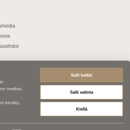
usmedia
loste
lausehdot
Salli kaikki
an
sen median,
Salli valinta
on kerätty,
Kiellä