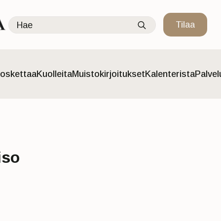
Search
Tilaa
for:
oskettaa
Kuolleita
Muistokirjoitukset
Kalenterista
Palve
iso