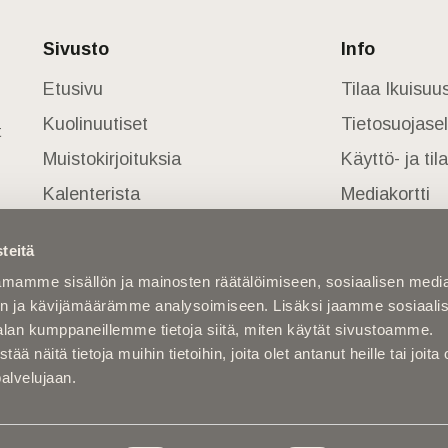
Sivusto
Info
Etusivu
Tilaa Ikuisu
Kuolinuutiset
Tietosuojase
t
Muistokirjoituksia
Käyttö- ja ti
Kalenterista
Mediakortti
Kuolema koskettaa
teitä
Asiantuntijoilta
mamme sisällön ja mainosten räätälöimiseen, sosiaalisen medi
Kuolleita
n ja kävijämäärämme analysoimiseen. Lisäksi jaamme sosiaali
alan kumppaneillemme tietoja siitä, miten käytät sivustoamme.
näitä tietoja muihin tietoihin, joita olet antanut heille tai joita 
palvelujaan.