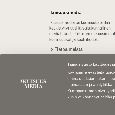
Ikuisuusmedia
Ikuisuusmedia on kuolinuutisointiin
keskittynyt uusi ja valtakunnallinen
mediabrändi. Julkaisemme uusimma
kuolinuutiset ja kuolintiedot.
Tietoa meistä
Anna palautetta
Yhteystiedot
Tämä sivusto käyttää eväs
Käytämme evästeitä tarjoa
ominaisuuksien tukemisee
mainosalan ja analytiikka-
Kumppanimme voivat yhdistää 
kun olet käyttänyt heidän 