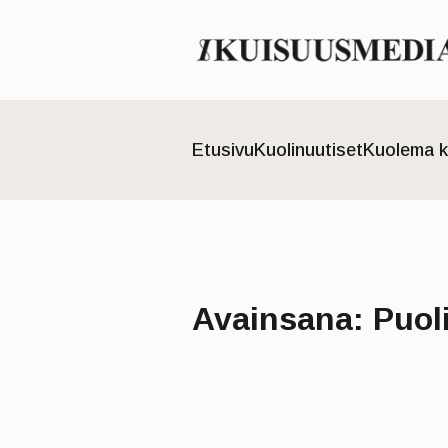
Etusivu
Kuolinuutiset
Kuolema k
Avainsana:
Puol