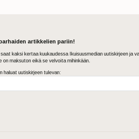
 parhaiden artikkelien pariin!
in saat kaksi kertaa kuukaudessa Ikuisuusmedian uutiskirjeen ja v
je on maksuton eikä se velvoita mihinkään.
n haluat uutiskirjeen tulevan: