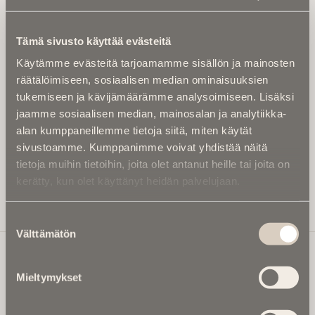
Tilaa uutiskirje - Pääset heti parhaiden
artikkelien pariin!
Tämä sivusto käyttää evästeitä
Kirjoita alle sähköpostiosoitteesi niin saat kaksi kertaa
Käytämme evästeitä tarjoamamme sisällön ja mainosten
kuukaudessa Ikuisuusmedian uutiskirjeen ja varmistat,
räätälöimiseen, sosiaalisen median ominaisuuksien
etteivät kiinnostavat artikkelit jää huomaamatta.
tukemiseen ja kävijämäärämme analysoimiseen. Lisäksi
Uutiskirje on maksuton eikä se velvoita mihinkään.
jaamme sosiaalisen median, mainosalan ja analytiikka-
Kirjoita tähän sähköpostiosoite, johon haluat uutiskirjeen
alan kumppaneillemme tietoja siitä, miten käytät
tulevan:
sivustoamme. Kumppanimme voivat yhdistää näitä
tietoja muihin tietoihin, joita olet antanut heille tai joita on
kerätty, kun olet käyttänyt heidän palvelujaan.
Tilaa Uutiskirje
Suostumuksen
Välttämätön
valinta
Mieltymykset
Ikuisuusmedia
Ikuisuusmedia on kuolinuutisointiin keskittynyt uusi ja