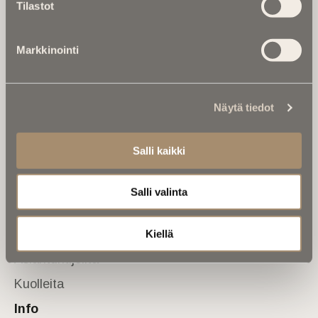
Tilastot
valtakunnallinen mediabrändi. Julkaisemme uusimmat
kuolinuutiset ja kuolintiedot.
Markkinointi
Tietoa meistä
Anna palautetta
Yhteystiedot
Sivusto
Näytä tiedot
Etusivu
Salli kaikki
Kuolinuutiset
Muistokirjoituksia
Salli valinta
Kalenterista
Kuolema koskettaa
Kiellä
Asiantuntijoilta
Kuolleita
Info