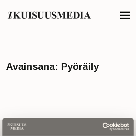
Avainsana:
Pyöräily
Tilaa uutiskirje - Pääset heti parhaiden
artikkelien pariin!