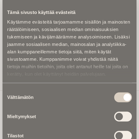
Kirjoita alle sähköpostiosoitteesi niin saat kaksi kertaa
Tämä sivusto käyttää evästeitä
kuukaudessa Ikuisuusmedian uutiskirjeen ja varmistat,
Käytämme evästeitä tarjoamamme sisällön ja mainosten
etteivät kiinnostavat artikkelit jää huomaamatta.
räätälöimiseen, sosiaalisen median ominaisuuksien
Uutiskirje on maksuton eikä se velvoita mihinkään.
tukemiseen ja kävijämäärämme analysoimiseen. Lisäksi
Kirjoita tähän sähköpostiosoite, johon haluat uutiskirjeen
jaamme sosiaalisen median, mainosalan ja analytiikka-
tulevan:
alan kumppaneillemme tietoja siitä, miten käytät
sivustoamme. Kumppanimme voivat yhdistää näitä
tietoja muihin tietoihin, joita olet antanut heille tai joita on
kerätty, kun olet käyttänyt heidän palvelujaan.
Tilaa Uutiskirje
Suostumuksen
Välttämätön
valinta
Ikuisuusmedia
Mieltymykset
Ikuisuusmedia on kuolinuutisointiin keskittynyt uusi ja
valtakunnallinen mediabrändi. Julkaisemme uusimmat
Tilastot
kuolinuutiset ja kuolintiedot.