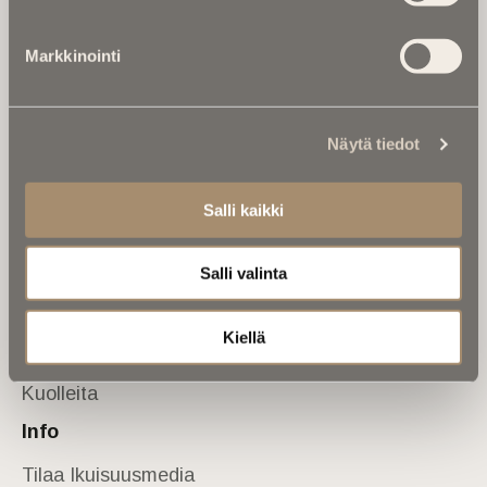
Tietoa meistä
Markkinointi
Anna palautetta
Yhteystiedot
Sivusto
Näytä tiedot
Etusivu
Kuolinuutiset
Salli kaikki
Muistokirjoituksia
Salli valinta
Kalenterista
Kuolema koskettaa
Kiellä
Asiantuntijoilta
Kuolleita
Info
Tilaa Ikuisuusmedia