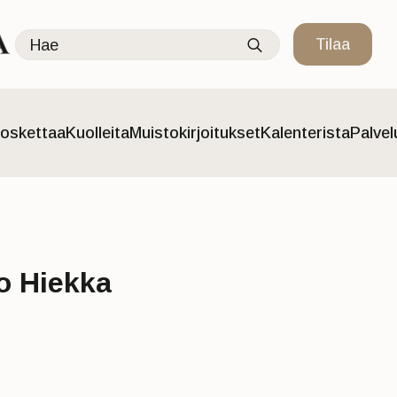
Search
Tilaa
for:
oskettaa
Kuolleita
Muistokirjoitukset
Kalenterista
Palve
o Hiekka