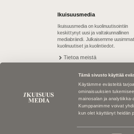
Ikuisuusmedia
Ikuisuusmedia on kuolinuutisointiin
keskittynyt uusi ja valtakunnallinen
mediabrändi. Julkaisemme uusimma
kuolinuutiset ja kuolintiedot.
Tietoa meistä
Anna palautetta
Yhteystiedot
Tämä sivusto käyttää eväs
Käytämme evästeitä tarjoa
ominaisuuksien tukemisee
mainosalan ja analytiikka-
Kumppanimme voivat yhdistää 
kun olet käyttänyt heidän 