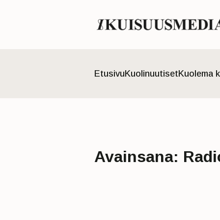
Etusivu
Kuolinuutiset
Kuolema k
Avainsana:
Radi