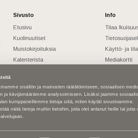
Sivusto
Info
Etusivu
Tilaa Ikuisu
Kuolinuutiset
Tietosuojase
t
Muistokirjoituksia
Käyttö- ja ti
Kalenterista
Mediakortti
Kuolema koskettaa
teitä
Asiantuntijoilta
mamme sisällön ja mainosten räätälöimiseen, sosiaalisen medi
Kuolleita
n ja kävijämäärämme analysoimiseen. Lisäksi jaamme sosiaali
alan kumppaneillemme tietoja siitä, miten käytät sivustoamme.
näitä tietoja muihin tietoihin, joita olet antanut heille tai joita 
palvelujaan.