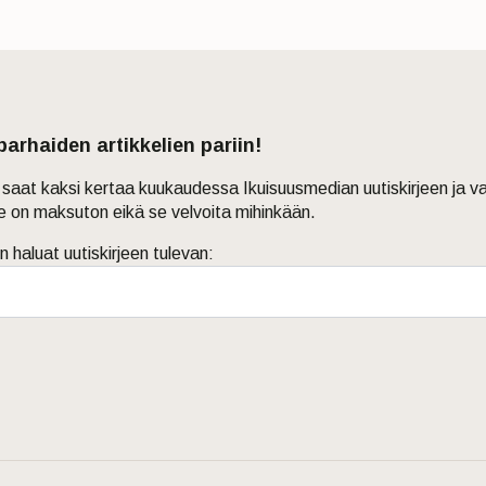
 parhaiden artikkelien pariin!
in saat kaksi kertaa kuukaudessa Ikuisuusmedian uutiskirjeen ja v
je on maksuton eikä se velvoita mihinkään.
n haluat uutiskirjeen tulevan: