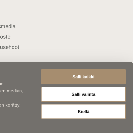
usmedia
loste
lausehdot
Salli kaikki
an
sen median,
Salli valinta
on kerätty,
Kiellä