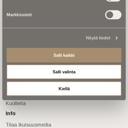
Tietoa meistä
Markkinointi
Anna palautetta
Yhteystiedot
Sivusto
Näytä tiedot
Etusivu
Kuolinuutiset
Salli kaikki
Muistokirjoituksia
Salli valinta
Kalenterista
Kuolema koskettaa
Kiellä
Asiantuntijoilta
Kuolleita
Info
Tilaa Ikuisuusmedia