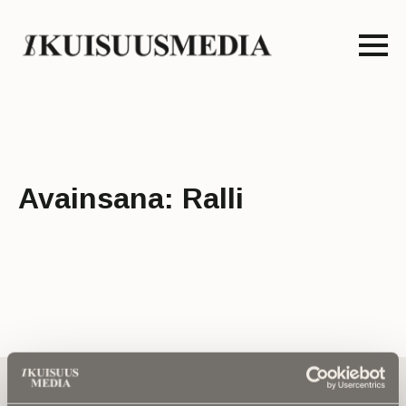
Avainsana:
Ralli
Tilaa uutiskirje - Pääset heti parhaiden
artikkelien pariin!