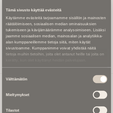
Kirjoita alle sähköpostiosoitteesi niin saat kaksi kertaa
Tämä sivusto käyttää evästeitä
kuukaudessa Ikuisuusmedian uutiskirjeen ja varmistat,
Käytämme evästeitä tarjoamamme sisällön ja mainosten
etteivät kiinnostavat artikkelit jää huomaamatta.
räätälöimiseen, sosiaalisen median ominaisuuksien
Uutiskirje on maksuton eikä se velvoita mihinkään.
tukemiseen ja kävijämäärämme analysoimiseen. Lisäksi
Kirjoita tähän sähköpostiosoite, johon haluat uutiskirjeen
jaamme sosiaalisen median, mainosalan ja analytiikka-
tulevan:
alan kumppaneillemme tietoja siitä, miten käytät
sivustoamme. Kumppanimme voivat yhdistää näitä
tietoja muihin tietoihin, joita olet antanut heille tai joita on
kerätty, kun olet käyttänyt heidän palvelujaan.
Tilaa Uutiskirje
Suostumuksen
Välttämätön
valinta
Ikuisuusmedia
Mieltymykset
Ikuisuusmedia on kuolinuutisointiin keskittynyt uusi ja
valtakunnallinen mediabrändi. Julkaisemme uusimmat
Tilastot
kuolinuutiset ja kuolintiedot.