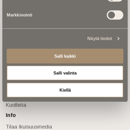
Tietoa meistä
Markkinointi
Anna palautetta
Yhteystiedot
Sivusto
Näytä tiedot
Etusivu
Kuolinuutiset
Salli kaikki
Muistokirjoituksia
Salli valinta
Kalenterista
Kuolema koskettaa
Kiellä
Asiantuntijoilta
Kuolleita
Info
Tilaa Ikuisuusmedia