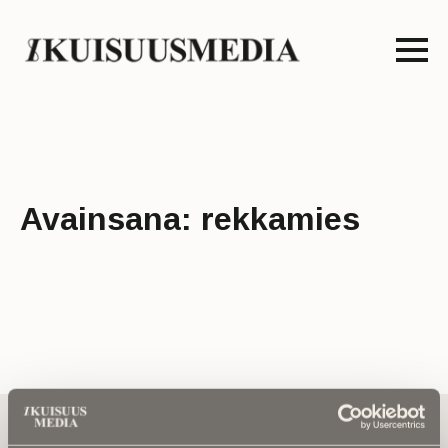
Avainsana:
rekkamies
Tilaa uutiskirje - Pääset heti parhaiden
artikkelien pariin!