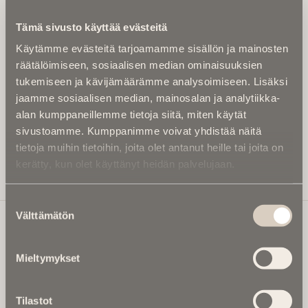
Kirjoita alle sähköpostiosoitteesi niin saat kaksi kertaa
Tämä sivusto käyttää evästeitä
kuukaudessa Ikuisuusmedian uutiskirjeen ja varmistat,
Käytämme evästeitä tarjoamamme sisällön ja mainosten
etteivät kiinnostavat artikkelit jää huomaamatta.
räätälöimiseen, sosiaalisen median ominaisuuksien
Uutiskirje on maksuton eikä se velvoita mihinkään.
tukemiseen ja kävijämäärämme analysoimiseen. Lisäksi
Kirjoita tähän sähköpostiosoite, johon haluat uutiskirjeen
jaamme sosiaalisen median, mainosalan ja analytiikka-
tulevan:
alan kumppaneillemme tietoja siitä, miten käytät
sivustoamme. Kumppanimme voivat yhdistää näitä
tietoja muihin tietoihin, joita olet antanut heille tai joita on
kerätty, kun olet käyttänyt heidän palvelujaan.
Tilaa Uutiskirje
Suostumuksen
Välttämätön
valinta
Ikuisuusmedia
Mieltymykset
Ikuisuusmedia on kuolinuutisointiin keskittynyt uusi ja
valtakunnallinen mediabrändi. Julkaisemme uusimmat
Tilastot
kuolinuutiset ja kuolintiedot.