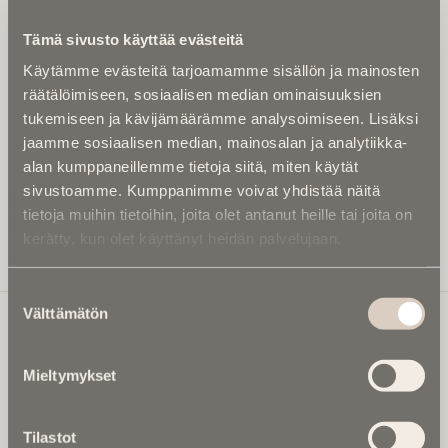
Kirjoita alle sähköpostiosoitteesi niin saat kaksi kertaa
Tämä sivusto käyttää evästeitä
kuukaudessa Ikuisuusmedian uutiskirjeen ja varmistat,
Käytämme evästeitä tarjoamamme sisällön ja mainosten
etteivät kiinnostavat artikkelit jää huomaamatta.
räätälöimiseen, sosiaalisen median ominaisuuksien
Uutiskirje on maksuton eikä se velvoita mihinkään.
tukemiseen ja kävijämäärämme analysoimiseen. Lisäksi
Kirjoita tähän sähköpostiosoite, johon haluat uutiskirjeen
jaamme sosiaalisen median, mainosalan ja analytiikka-
tulevan:
alan kumppaneillemme tietoja siitä, miten käytät
sivustoamme. Kumppanimme voivat yhdistää näitä
tietoja muihin tietoihin, joita olet antanut heille tai joita on
kerätty, kun olet käyttänyt heidän palvelujaan.
Tilaa Uutiskirje
Suostumuksen
Välttämätön
valinta
Ikuisuusmedia
Mieltymykset
Ikuisuusmedia on kuolinuutisointiin keskittynyt uusi ja
valtakunnallinen mediabrändi. Julkaisemme uusimmat
Tilastot
kuolinuutiset ja kuolintiedot.