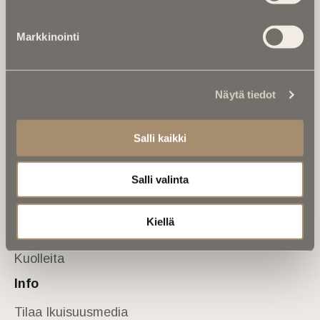
Tietoa meistä
Markkinointi
Anna palautetta
Yhteystiedot
Sivusto
Näytä tiedot
Etusivu
Kuolinuutiset
Salli kaikki
Muistokirjoituksia
Salli valinta
Kalenterista
Kuolema koskettaa
Kiellä
Asiantuntijoilta
Kuolleita
Info
Tilaa Ikuisuusmedia