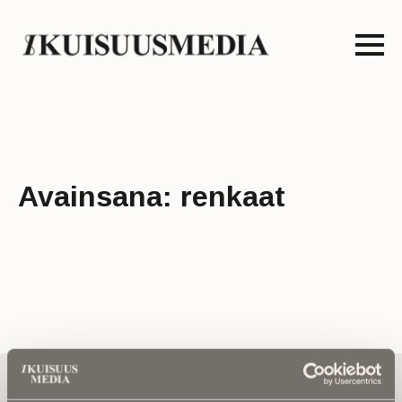
Avainsana:
renkaat
Tilaa uutiskirje - Pääset heti parhaiden
artikkelien pariin!