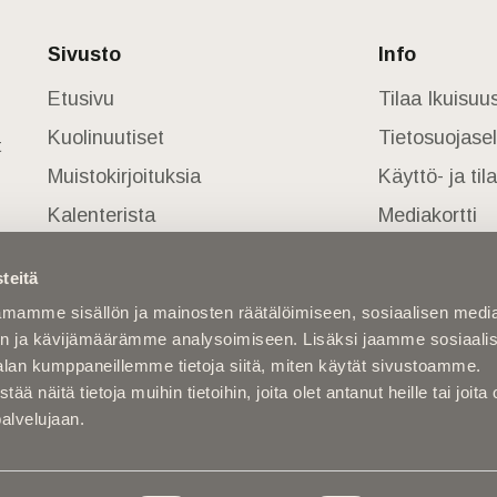
Sivusto
Info
Etusivu
Tilaa Ikuisu
Kuolinuutiset
Tietosuojase
t
Muistokirjoituksia
Käyttö- ja ti
Kalenterista
Mediakortti
Kuolema koskettaa
teitä
Asiantuntijoilta
mamme sisällön ja mainosten räätälöimiseen, sosiaalisen medi
Kuolleita
n ja kävijämäärämme analysoimiseen. Lisäksi jaamme sosiaali
alan kumppaneillemme tietoja siitä, miten käytät sivustoamme.
näitä tietoja muihin tietoihin, joita olet antanut heille tai joita 
palvelujaan.