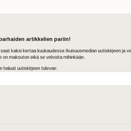
 parhaiden artikkelien pariin!
in saat kaksi kertaa kuukaudessa Ikuisuusmedian uutiskirjeen ja v
je on maksuton eikä se velvoita mihinkään.
n haluat uutiskirjeen tulevan: