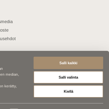
usmedia
loste
lausehdot
Salli kaikki
an
sen median,
Salli valinta
on kerätty,
Kiellä