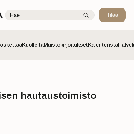
Search
Tilaa
for:
oskettaa
Kuolleita
Muistokirjoitukset
Kalenterista
Palve
isen hautaustoimisto