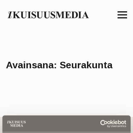
Avainsana:
Seurakunta
Tilaa uutiskirje - Pääset heti parhaiden
artikkelien pariin!