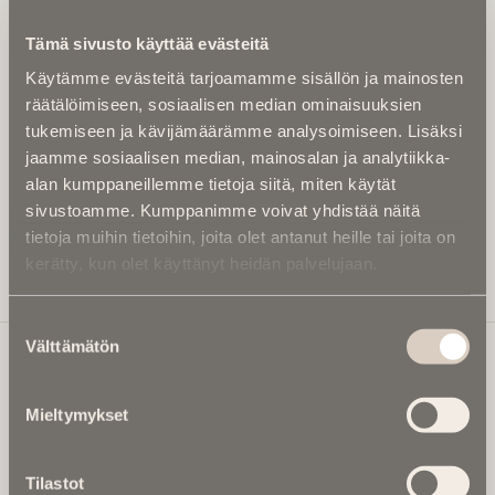
Kirjoita alle sähköpostiosoitteesi niin saat kaksi kertaa
Tämä sivusto käyttää evästeitä
kuukaudessa Ikuisuusmedian uutiskirjeen ja varmistat,
Käytämme evästeitä tarjoamamme sisällön ja mainosten
etteivät kiinnostavat artikkelit jää huomaamatta.
räätälöimiseen, sosiaalisen median ominaisuuksien
Uutiskirje on maksuton eikä se velvoita mihinkään.
tukemiseen ja kävijämäärämme analysoimiseen. Lisäksi
Kirjoita tähän sähköpostiosoite, johon haluat uutiskirjeen
jaamme sosiaalisen median, mainosalan ja analytiikka-
tulevan:
alan kumppaneillemme tietoja siitä, miten käytät
sivustoamme. Kumppanimme voivat yhdistää näitä
tietoja muihin tietoihin, joita olet antanut heille tai joita on
kerätty, kun olet käyttänyt heidän palvelujaan.
Tilaa Uutiskirje
Suostumuksen
Välttämätön
valinta
Ikuisuusmedia
Mieltymykset
Ikuisuusmedia on kuolinuutisointiin keskittynyt uusi ja
valtakunnallinen mediabrändi. Julkaisemme uusimmat
Tilastot
kuolinuutiset ja kuolintiedot.