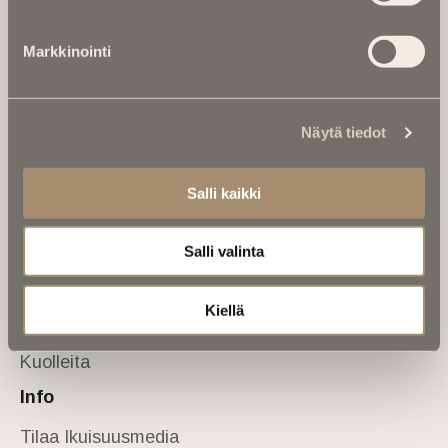
Tietoa meistä
Markkinointi
Anna palautetta
Yhteystiedot
Sivusto
Näytä tiedot
Etusivu
Kuolinuutiset
Salli kaikki
Muistokirjoituksia
Salli valinta
Kalenterista
Kuolema koskettaa
Kiellä
Asiantuntijoilta
Kuolleita
Info
Tilaa Ikuisuusmedia