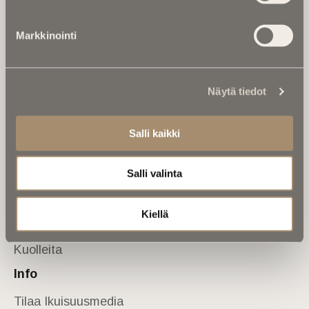
Tietoa meistä
Markkinointi
Anna palautetta
Yhteystiedot
Sivusto
Näytä tiedot
Etusivu
Kuolinuutiset
Salli kaikki
Muistokirjoituksia
Salli valinta
Kalenterista
Kuolema koskettaa
Kiellä
Asiantuntijoilta
Kuolleita
Info
Tilaa Ikuisuusmedia