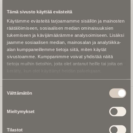
Kirjoita alle sähköpostiosoitteesi niin saat kaksi kertaa
Tämä sivusto käyttää evästeitä
kuukaudessa Ikuisuusmedian uutiskirjeen ja varmistat,
Käytämme evästeitä tarjoamamme sisällön ja mainosten
etteivät kiinnostavat artikkelit jää huomaamatta.
räätälöimiseen, sosiaalisen median ominaisuuksien
Uutiskirje on maksuton eikä se velvoita mihinkään.
tukemiseen ja kävijämäärämme analysoimiseen. Lisäksi
Kirjoita tähän sähköpostiosoite, johon haluat uutiskirjeen
jaamme sosiaalisen median, mainosalan ja analytiikka-
tulevan:
alan kumppaneillemme tietoja siitä, miten käytät
sivustoamme. Kumppanimme voivat yhdistää näitä
tietoja muihin tietoihin, joita olet antanut heille tai joita on
kerätty, kun olet käyttänyt heidän palvelujaan.
Tilaa Uutiskirje
Suostumuksen
Välttämätön
valinta
Ikuisuusmedia
Mieltymykset
Ikuisuusmedia on kuolinuutisointiin keskittynyt uusi ja
valtakunnallinen mediabrändi. Julkaisemme uusimmat
Tilastot
kuolinuutiset ja kuolintiedot.