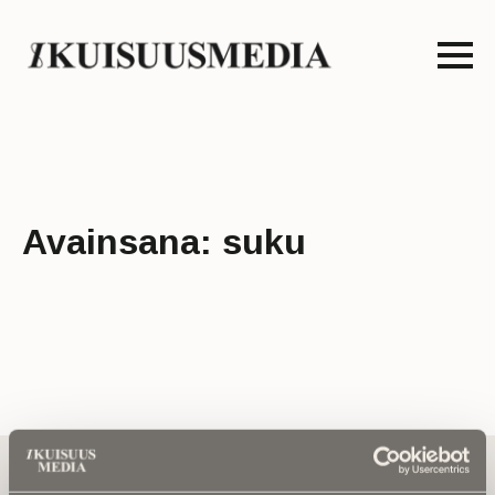
Avainsana:
suku
Tilaa uutiskirje - Pääset heti parhaiden
artikkelien pariin!