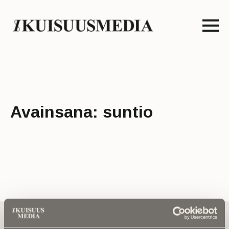
Avainsana:
suntio
Tilaa uutiskirje - Pääset heti parhaiden
artikkelien pariin!