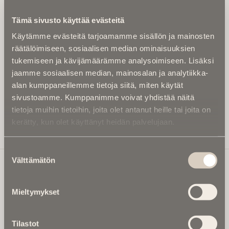
Kirjoita alle sähköpostiosoitteesi niin saat kaksi kertaa
Tämä sivusto käyttää evästeitä
kuukaudessa Ikuisuusmedian uutiskirjeen ja varmistat,
Käytämme evästeitä tarjoamamme sisällön ja mainosten
etteivät kiinnostavat artikkelit jää huomaamatta.
räätälöimiseen, sosiaalisen median ominaisuuksien
Uutiskirje on maksuton eikä se velvoita mihinkään.
tukemiseen ja kävijämäärämme analysoimiseen. Lisäksi
Kirjoita tähän sähköpostiosoite, johon haluat uutiskirjeen
jaamme sosiaalisen median, mainosalan ja analytiikka-
tulevan:
alan kumppaneillemme tietoja siitä, miten käytät
sivustoamme. Kumppanimme voivat yhdistää näitä
tietoja muihin tietoihin, joita olet antanut heille tai joita on
kerätty, kun olet käyttänyt heidän palvelujaan.
Tilaa Uutiskirje
Suostumuksen
Välttämätön
valinta
Ikuisuusmedia
Mieltymykset
Ikuisuusmedia on kuolinuutisointiin keskittynyt uusi ja
valtakunnallinen mediabrändi. Julkaisemme uusimmat
Tilastot
kuolinuutiset ja kuolintiedot.