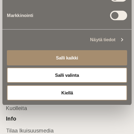
Tietoa meistä
Markkinointi
Anna palautetta
Yhteystiedot
Sivusto
Näytä tiedot
Etusivu
Kuolinuutiset
Salli kaikki
Muistokirjoituksia
Salli valinta
Kalenterista
Kuolema koskettaa
Kiellä
Asiantuntijoilta
Kuolleita
Info
Tilaa Ikuisuusmedia