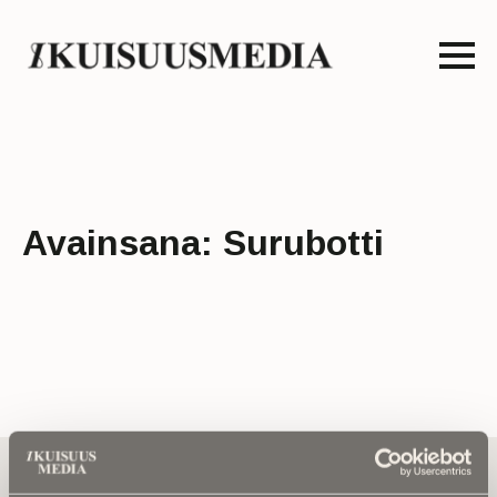
Avainsana:
Surubotti
Tilaa uutiskirje - Pääset heti parhaiden
artikkelien pariin!