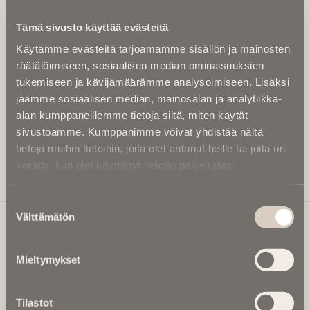
Kirjoita alle sähköpostiosoitteesi niin saat kaksi kertaa
Tämä sivusto käyttää evästeitä
kuukaudessa Ikuisuusmedian uutiskirjeen ja varmistat,
Käytämme evästeitä tarjoamamme sisällön ja mainosten
etteivät kiinnostavat artikkelit jää huomaamatta.
räätälöimiseen, sosiaalisen median ominaisuuksien
Uutiskirje on maksuton eikä se velvoita mihinkään.
tukemiseen ja kävijämäärämme analysoimiseen. Lisäksi
Kirjoita tähän sähköpostiosoite, johon haluat uutiskirjeen
jaamme sosiaalisen median, mainosalan ja analytiikka-
tulevan:
alan kumppaneillemme tietoja siitä, miten käytät
sivustoamme. Kumppanimme voivat yhdistää näitä
tietoja muihin tietoihin, joita olet antanut heille tai joita on
kerätty, kun olet käyttänyt heidän palvelujaan.
Tilaa Uutiskirje
Suostumuksen
Välttämätön
valinta
Ikuisuusmedia
Mieltymykset
Ikuisuusmedia on kuolinuutisointiin keskittynyt uusi ja
valtakunnallinen mediabrändi. Julkaisemme uusimmat
Tilastot
kuolinuutiset ja kuolintiedot.