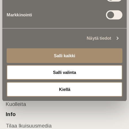
Tietoa meistä
Markkinointi
Anna palautetta
Yhteystiedot
Sivusto
Näytä tiedot
Etusivu
Kuolinuutiset
Salli kaikki
Muistokirjoituksia
Salli valinta
Kalenterista
Kuolema koskettaa
Kiellä
Asiantuntijoilta
Kuolleita
Info
Tilaa Ikuisuusmedia