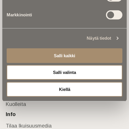
Tietoa meistä
Markkinointi
Anna palautetta
Yhteystiedot
Sivusto
Näytä tiedot
Etusivu
Kuolinuutiset
Salli kaikki
Muistokirjoituksia
Salli valinta
Kalenterista
Kuolema koskettaa
Kiellä
Asiantuntijoilta
Kuolleita
Info
Tilaa Ikuisuusmedia