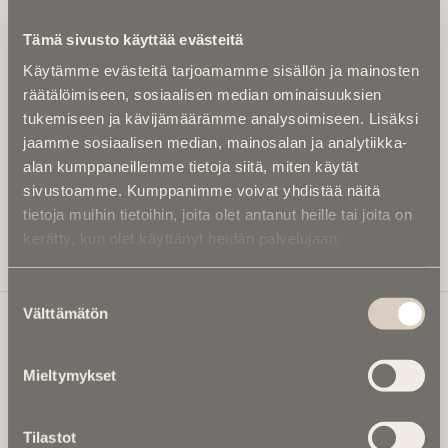
Kirjoita alle sähköpostiosoitteesi niin saat kaksi kertaa
Tämä sivusto käyttää evästeitä
kuukaudessa Ikuisuusmedian uutiskirjeen ja varmistat,
Käytämme evästeitä tarjoamamme sisällön ja mainosten
etteivät kiinnostavat artikkelit jää huomaamatta.
räätälöimiseen, sosiaalisen median ominaisuuksien
Uutiskirje on maksuton eikä se velvoita mihinkään.
tukemiseen ja kävijämäärämme analysoimiseen. Lisäksi
Kirjoita tähän sähköpostiosoite, johon haluat uutiskirjeen
jaamme sosiaalisen median, mainosalan ja analytiikka-
tulevan:
alan kumppaneillemme tietoja siitä, miten käytät
sivustoamme. Kumppanimme voivat yhdistää näitä
tietoja muihin tietoihin, joita olet antanut heille tai joita on
kerätty, kun olet käyttänyt heidän palvelujaan.
Tilaa Uutiskirje
Suostumuksen
Välttämätön
valinta
Ikuisuusmedia
Mieltymykset
Ikuisuusmedia on kuolinuutisointiin keskittynyt uusi ja
valtakunnallinen mediabrändi. Julkaisemme uusimmat
Tilastot
kuolinuutiset ja kuolintiedot.