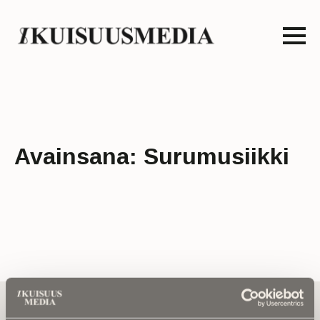
Avainsana:
Surumusiikki
Tilaa uutiskirje - Pääset heti parhaiden
artikkelien pariin!