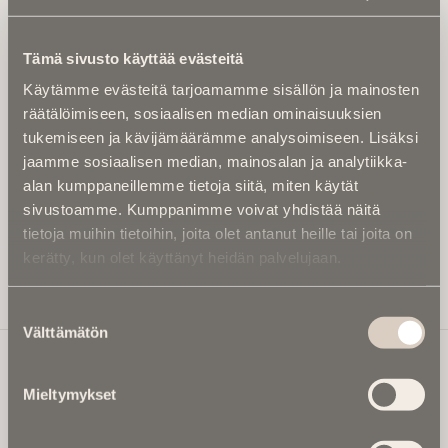
Tilaa uutiskirje - Pääset heti parhaiden
artikkelien pariin!
Tämä sivusto käyttää evästeitä
Kirjoita alle sähköpostiosoitteesi niin saat kaksi kertaa
Käytämme evästeitä tarjoamamme sisällön ja mainosten
kuukaudessa Ikuisuusmedian uutiskirjeen ja varmistat,
räätälöimiseen, sosiaalisen median ominaisuuksien
etteivät kiinnostavat artikkelit jää huomaamatta.
tukemiseen ja kävijämäärämme analysoimiseen. Lisäksi
Uutiskirje on maksuton eikä se velvoita mihinkään.
jaamme sosiaalisen median, mainosalan ja analytiikka-
Kirjoita tähän sähköpostiosoite, johon haluat uutiskirjeen
alan kumppaneillemme tietoja siitä, miten käytät
tulevan:
sivustoamme. Kumppanimme voivat yhdistää näitä
tietoja muihin tietoihin, joita olet antanut heille tai joita on
kerätty, kun olet käyttänyt heidän palvelujaan.
Tilaa Uutiskirje
Suostumuksen
Välttämätön
valinta
Mieltymykset
Ikuisuusmedia
Ikuisuusmedia on kuolinuutisointiin keskittynyt uusi ja