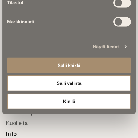
Tilastot
valtakunnallinen mediabrändi. Julkaisemme uusimmat
kuolinuutiset ja kuolintiedot.
Markkinointi
Tietoa meistä
Anna palautetta
Yhteystiedot
Sivusto
Näytä tiedot
Etusivu
Salli kaikki
Kuolinuutiset
Muistokirjoituksia
Salli valinta
Kalenterista
Kuolema koskettaa
Kiellä
Asiantuntijoilta
Kuolleita
Info