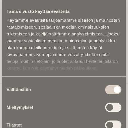
Kirjoita alle sähköpostiosoitteesi niin saat kaksi kertaa
Tämä sivusto käyttää evästeitä
kuukaudessa Ikuisuusmedian uutiskirjeen ja varmistat,
Käytämme evästeitä tarjoamamme sisällön ja mainosten
etteivät kiinnostavat artikkelit jää huomaamatta.
räätälöimiseen, sosiaalisen median ominaisuuksien
Uutiskirje on maksuton eikä se velvoita mihinkään.
tukemiseen ja kävijämäärämme analysoimiseen. Lisäksi
Kirjoita tähän sähköpostiosoite, johon haluat uutiskirjeen
jaamme sosiaalisen median, mainosalan ja analytiikka-
tulevan:
alan kumppaneillemme tietoja siitä, miten käytät
sivustoamme. Kumppanimme voivat yhdistää näitä
tietoja muihin tietoihin, joita olet antanut heille tai joita on
kerätty, kun olet käyttänyt heidän palvelujaan.
Tilaa Uutiskirje
Suostumuksen
Välttämätön
valinta
Ikuisuusmedia
Mieltymykset
Ikuisuusmedia on kuolinuutisointiin keskittynyt uusi ja
valtakunnallinen mediabrändi. Julkaisemme uusimmat
Tilastot
kuolinuutiset ja kuolintiedot.