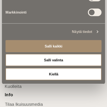
Tietoa meistä
Markkinointi
Anna palautetta
Yhteystiedot
Sivusto
Näytä tiedot
Etusivu
Kuolinuutiset
Salli kaikki
Muistokirjoituksia
Salli valinta
Kalenterista
Kuolema koskettaa
Kiellä
Asiantuntijoilta
Kuolleita
Info
Tilaa Ikuisuusmedia