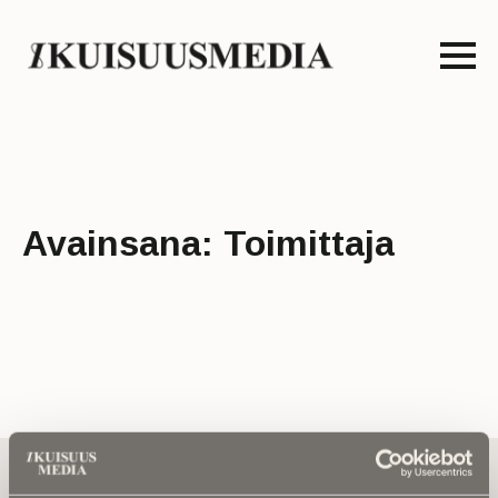
Avainsana:
Toimittaja
Tilaa uutiskirje - Pääset heti parhaiden
artikkelien pariin!