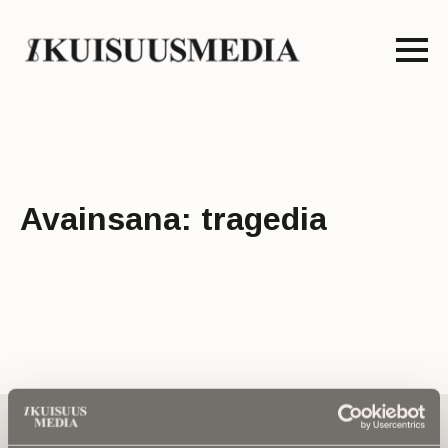
Avainsana:
tragedia
Tilaa uutiskirje - Pääset heti parhaiden
artikkelien pariin!