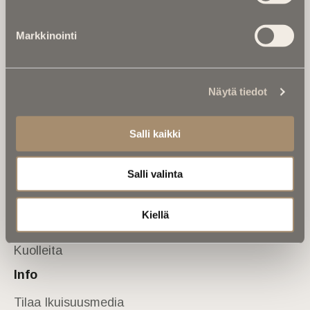
Tietoa meistä
Markkinointi
Anna palautetta
Yhteystiedot
Sivusto
Näytä tiedot
Etusivu
Kuolinuutiset
Salli kaikki
Muistokirjoituksia
Salli valinta
Kalenterista
Kuolema koskettaa
Kiellä
Asiantuntijoilta
Kuolleita
Info
Tilaa Ikuisuusmedia