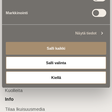
Tietoa meistä
Markkinointi
Anna palautetta
Yhteystiedot
Sivusto
Näytä tiedot
Etusivu
Kuolinuutiset
Salli kaikki
Muistokirjoituksia
Salli valinta
Kalenterista
Kuolema koskettaa
Kiellä
Asiantuntijoilta
Kuolleita
Info
Tilaa Ikuisuusmedia