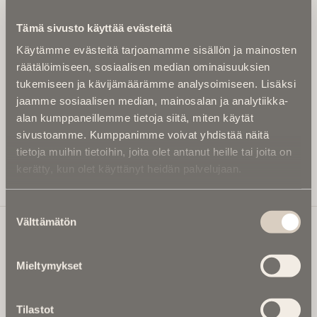
Kirjoita alle sähköpostiosoitteesi niin saat kaksi kertaa
Tämä sivusto käyttää evästeitä
kuukaudessa Ikuisuusmedian uutiskirjeen ja varmistat,
Käytämme evästeitä tarjoamamme sisällön ja mainosten
etteivät kiinnostavat artikkelit jää huomaamatta.
räätälöimiseen, sosiaalisen median ominaisuuksien
Uutiskirje on maksuton eikä se velvoita mihinkään.
tukemiseen ja kävijämäärämme analysoimiseen. Lisäksi
Kirjoita tähän sähköpostiosoite, johon haluat uutiskirjeen
jaamme sosiaalisen median, mainosalan ja analytiikka-
tulevan:
alan kumppaneillemme tietoja siitä, miten käytät
sivustoamme. Kumppanimme voivat yhdistää näitä
tietoja muihin tietoihin, joita olet antanut heille tai joita on
kerätty, kun olet käyttänyt heidän palvelujaan.
Tilaa Uutiskirje
Suostumuksen
Välttämätön
valinta
Ikuisuusmedia
Mieltymykset
Ikuisuusmedia on kuolinuutisointiin keskittynyt uusi ja
valtakunnallinen mediabrändi. Julkaisemme uusimmat
Tilastot
kuolinuutiset ja kuolintiedot.