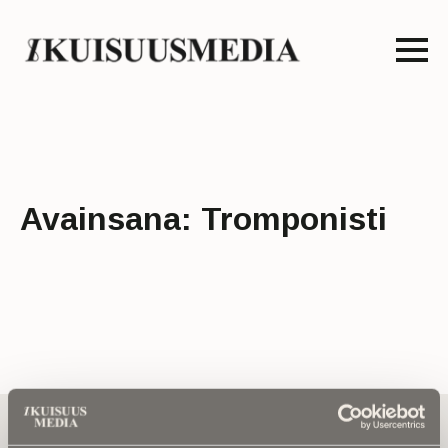
Avainsana:
Tromponisti
Tilaa uutiskirje - Pääset heti parhaiden
artikkelien pariin!