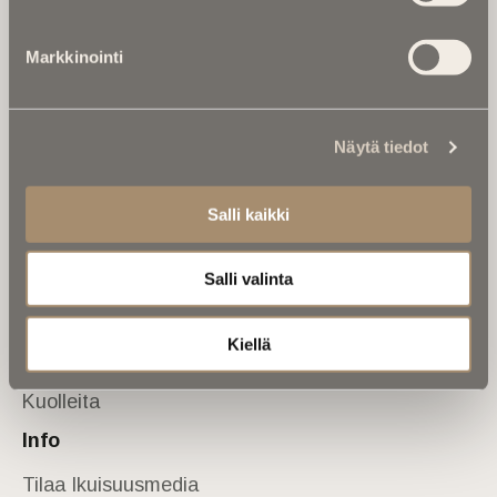
Tietoa meistä
Markkinointi
Anna palautetta
Yhteystiedot
Sivusto
Näytä tiedot
Etusivu
Kuolinuutiset
Salli kaikki
Muistokirjoituksia
Salli valinta
Kalenterista
Kuolema koskettaa
Kiellä
Asiantuntijoilta
Kuolleita
Info
Tilaa Ikuisuusmedia