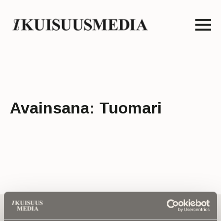
Avainsana:
Tuomari
Tilaa uutiskirje - Pääset heti parhaiden
artikkelien pariin!