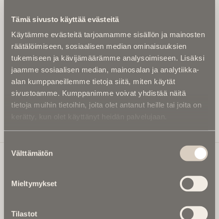
Kirjoita alle sähköpostiosoitteesi niin saat kaksi kertaa
Tämä sivusto käyttää evästeitä
kuukaudessa Ikuisuusmedian uutiskirjeen ja varmistat,
Käytämme evästeitä tarjoamamme sisällön ja mainosten
etteivät kiinnostavat artikkelit jää huomaamatta.
räätälöimiseen, sosiaalisen median ominaisuuksien
Uutiskirje on maksuton eikä se velvoita mihinkään.
tukemiseen ja kävijämäärämme analysoimiseen. Lisäksi
Kirjoita tähän sähköpostiosoite, johon haluat uutiskirjeen
jaamme sosiaalisen median, mainosalan ja analytiikka-
tulevan:
alan kumppaneillemme tietoja siitä, miten käytät
sivustoamme. Kumppanimme voivat yhdistää näitä
tietoja muihin tietoihin, joita olet antanut heille tai joita on
kerätty, kun olet käyttänyt heidän palvelujaan.
Tilaa Uutiskirje
Suostumuksen
Välttämätön
valinta
Ikuisuusmedia
Mieltymykset
Ikuisuusmedia on kuolinuutisointiin keskittynyt uusi ja
valtakunnallinen mediabrändi. Julkaisemme uusimmat
Tilastot
kuolinuutiset ja kuolintiedot.