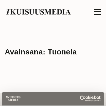
Avainsana:
Tuonela
Tilaa uutiskirje - Pääset heti parhaiden
artikkelien pariin!