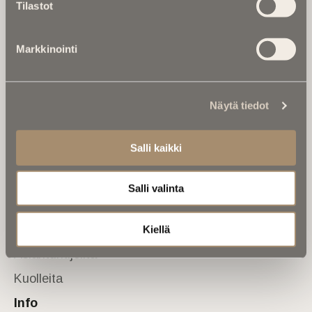
Tilastot
valtakunnallinen mediabrändi. Julkaisemme uusimmat
kuolinuutiset ja kuolintiedot.
Markkinointi
Tietoa meistä
Anna palautetta
Yhteystiedot
Sivusto
Näytä tiedot
Etusivu
Salli kaikki
Kuolinuutiset
Muistokirjoituksia
Salli valinta
Kalenterista
Kuolema koskettaa
Kiellä
Asiantuntijoilta
Kuolleita
Info