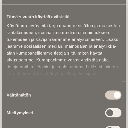
Tilaa uutiskirje - Pääset heti parhaiden
artikkelien pariin!
Tämä sivusto käyttää evästeitä
Kirjoita alle sähköpostiosoitteesi niin saat kaksi kertaa
Käytämme evästeitä tarjoamamme sisällön ja mainosten
kuukaudessa Ikuisuusmedian uutiskirjeen ja varmistat,
räätälöimiseen, sosiaalisen median ominaisuuksien
etteivät kiinnostavat artikkelit jää huomaamatta.
tukemiseen ja kävijämäärämme analysoimiseen. Lisäksi
Uutiskirje on maksuton eikä se velvoita mihinkään.
jaamme sosiaalisen median, mainosalan ja analytiikka-
Kirjoita tähän sähköpostiosoite, johon haluat uutiskirjeen
alan kumppaneillemme tietoja siitä, miten käytät
tulevan:
sivustoamme. Kumppanimme voivat yhdistää näitä
tietoja muihin tietoihin, joita olet antanut heille tai joita on
kerätty, kun olet käyttänyt heidän palvelujaan.
Tilaa Uutiskirje
Suostumuksen
Välttämätön
valinta
Mieltymykset
Ikuisuusmedia
Ikuisuusmedia on kuolinuutisointiin keskittynyt uusi ja