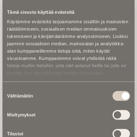
Kirjoita alle sähköpostiosoitteesi niin saat kaksi kertaa
Tämä sivusto käyttää evästeitä
kuukaudessa Ikuisuusmedian uutiskirjeen ja varmistat,
Käytämme evästeitä tarjoamamme sisällön ja mainosten
etteivät kiinnostavat artikkelit jää huomaamatta.
räätälöimiseen, sosiaalisen median ominaisuuksien
Uutiskirje on maksuton eikä se velvoita mihinkään.
tukemiseen ja kävijämäärämme analysoimiseen. Lisäksi
Kirjoita tähän sähköpostiosoite, johon haluat uutiskirjeen
jaamme sosiaalisen median, mainosalan ja analytiikka-
tulevan:
alan kumppaneillemme tietoja siitä, miten käytät
sivustoamme. Kumppanimme voivat yhdistää näitä
tietoja muihin tietoihin, joita olet antanut heille tai joita on
kerätty, kun olet käyttänyt heidän palvelujaan.
Tilaa Uutiskirje
Suostumuksen
Välttämätön
valinta
Ikuisuusmedia
Mieltymykset
Ikuisuusmedia on kuolinuutisointiin keskittynyt uusi ja
valtakunnallinen mediabrändi. Julkaisemme uusimmat
Tilastot
kuolinuutiset ja kuolintiedot.