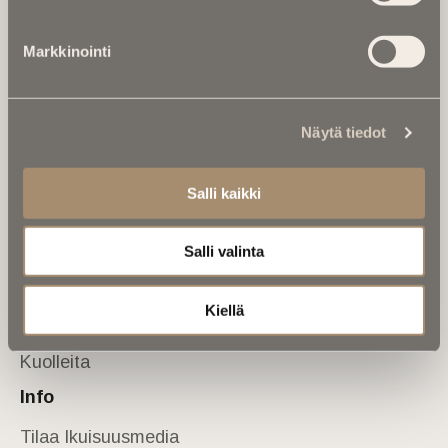
Tietoa meistä
Markkinointi
Anna palautetta
Yhteystiedot
Sivusto
Näytä tiedot
Etusivu
Kuolinuutiset
Salli kaikki
Muistokirjoituksia
Salli valinta
Kalenterista
Kuolema koskettaa
Kiellä
Asiantuntijoilta
Kuolleita
Info
Tilaa Ikuisuusmedia