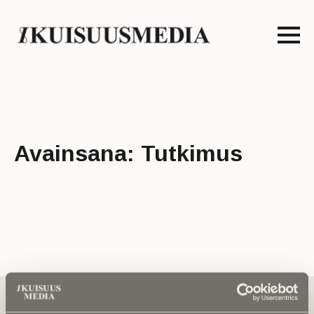
Avainsana:
Tutkimus
Tilaa uutiskirje - Pääset heti parhaiden
artikkelien pariin!