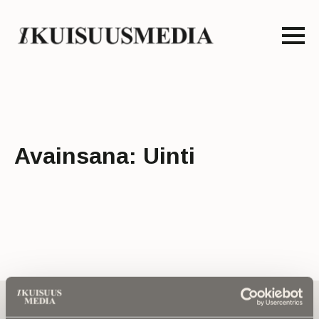
Avainsana:
Uinti
Tilaa uutiskirje - Pääset heti parhaiden
artikkelien pariin!