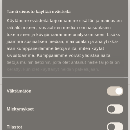
Kirjoita alle sähköpostiosoitteesi niin saat kaksi kertaa
Tämä sivusto käyttää evästeitä
kuukaudessa Ikuisuusmedian uutiskirjeen ja varmistat,
Käytämme evästeitä tarjoamamme sisällön ja mainosten
etteivät kiinnostavat artikkelit jää huomaamatta.
räätälöimiseen, sosiaalisen median ominaisuuksien
Uutiskirje on maksuton eikä se velvoita mihinkään.
tukemiseen ja kävijämäärämme analysoimiseen. Lisäksi
Kirjoita tähän sähköpostiosoite, johon haluat uutiskirjeen
jaamme sosiaalisen median, mainosalan ja analytiikka-
tulevan:
alan kumppaneillemme tietoja siitä, miten käytät
sivustoamme. Kumppanimme voivat yhdistää näitä
tietoja muihin tietoihin, joita olet antanut heille tai joita on
kerätty, kun olet käyttänyt heidän palvelujaan.
Tilaa Uutiskirje
Suostumuksen
Välttämätön
valinta
Ikuisuusmedia
Mieltymykset
Ikuisuusmedia on kuolinuutisointiin keskittynyt uusi ja
valtakunnallinen mediabrändi. Julkaisemme uusimmat
Tilastot
kuolinuutiset ja kuolintiedot.