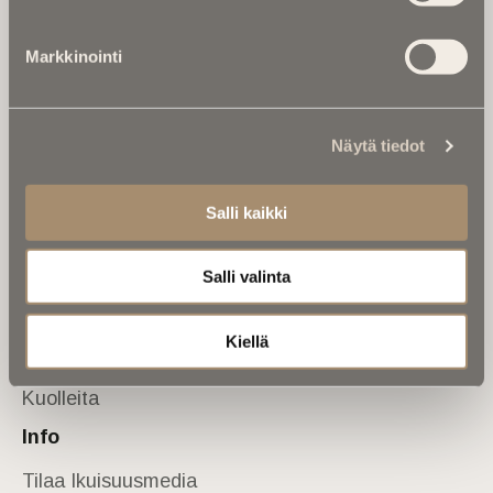
Tietoa meistä
Markkinointi
Anna palautetta
Yhteystiedot
Sivusto
Näytä tiedot
Etusivu
Kuolinuutiset
Salli kaikki
Muistokirjoituksia
Salli valinta
Kalenterista
Kuolema koskettaa
Kiellä
Asiantuntijoilta
Kuolleita
Info
Tilaa Ikuisuusmedia