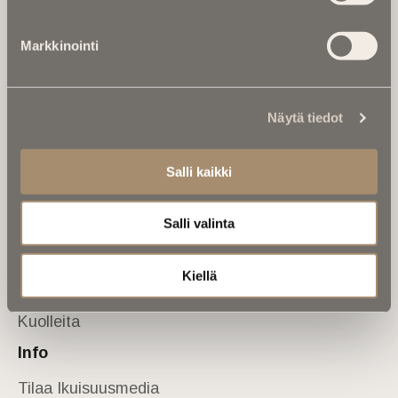
Tietoa meistä
Markkinointi
Anna palautetta
Yhteystiedot
Sivusto
Näytä tiedot
Etusivu
Kuolinuutiset
Salli kaikki
Muistokirjoituksia
Salli valinta
Kalenterista
Kuolema koskettaa
Kiellä
Asiantuntijoilta
Kuolleita
Info
Tilaa Ikuisuusmedia