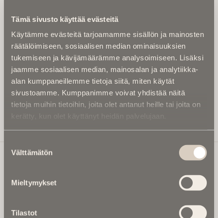
Kirjoita alle sähköpostiosoitteesi niin saat kaksi kertaa
Tämä sivusto käyttää evästeitä
kuukaudessa Ikuisuusmedian uutiskirjeen ja varmistat,
Käytämme evästeitä tarjoamamme sisällön ja mainosten
etteivät kiinnostavat artikkelit jää huomaamatta.
räätälöimiseen, sosiaalisen median ominaisuuksien
Uutiskirje on maksuton eikä se velvoita mihinkään.
tukemiseen ja kävijämäärämme analysoimiseen. Lisäksi
Kirjoita tähän sähköpostiosoite, johon haluat uutiskirjeen
jaamme sosiaalisen median, mainosalan ja analytiikka-
tulevan:
alan kumppaneillemme tietoja siitä, miten käytät
sivustoamme. Kumppanimme voivat yhdistää näitä
tietoja muihin tietoihin, joita olet antanut heille tai joita on
kerätty, kun olet käyttänyt heidän palvelujaan.
Tilaa Uutiskirje
Suostumuksen
Välttämätön
valinta
Ikuisuusmedia
Mieltymykset
Ikuisuusmedia on kuolinuutisointiin keskittynyt uusi ja
valtakunnallinen mediabrändi. Julkaisemme uusimmat
Tilastot
kuolinuutiset ja kuolintiedot.