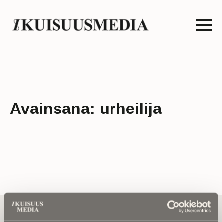
Avainsana:
urheilija
Tilaa uutiskirje - Pääset heti parhaiden
artikkelien pariin!