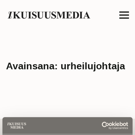
Avainsana:
urheilujohtaja
Tilaa uutiskirje - Pääset heti parhaiden
artikkelien pariin!