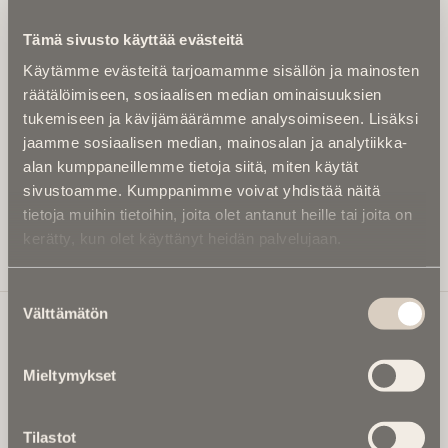
Kirjoita alle sähköpostiosoitteesi niin saat kaksi kertaa
Tämä sivusto käyttää evästeitä
kuukaudessa Ikuisuusmedian uutiskirjeen ja varmistat,
Käytämme evästeitä tarjoamamme sisällön ja mainosten
etteivät kiinnostavat artikkelit jää huomaamatta.
räätälöimiseen, sosiaalisen median ominaisuuksien
Uutiskirje on maksuton eikä se velvoita mihinkään.
tukemiseen ja kävijämäärämme analysoimiseen. Lisäksi
Kirjoita tähän sähköpostiosoite, johon haluat uutiskirjeen
jaamme sosiaalisen median, mainosalan ja analytiikka-
tulevan:
alan kumppaneillemme tietoja siitä, miten käytät
sivustoamme. Kumppanimme voivat yhdistää näitä
tietoja muihin tietoihin, joita olet antanut heille tai joita on
kerätty, kun olet käyttänyt heidän palvelujaan.
Tilaa Uutiskirje
Suostumuksen
Välttämätön
valinta
Ikuisuusmedia
Mieltymykset
Ikuisuusmedia on kuolinuutisointiin keskittynyt uusi ja
valtakunnallinen mediabrändi. Julkaisemme uusimmat
Tilastot
kuolinuutiset ja kuolintiedot.