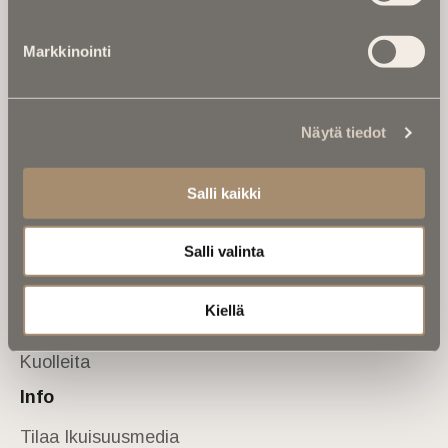
Tietoa meistä
Markkinointi
Anna palautetta
Yhteystiedot
Sivusto
Näytä tiedot
Etusivu
Kuolinuutiset
Salli kaikki
Muistokirjoituksia
Salli valinta
Kalenterista
Kuolema koskettaa
Kiellä
Asiantuntijoilta
Kuolleita
Info
Tilaa Ikuisuusmedia