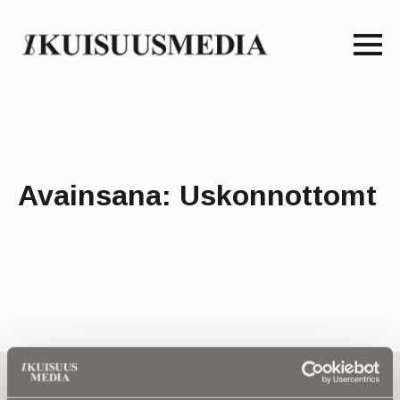
Avainsana:
Uskonnottomt
Tilaa uutiskirje - Pääset heti parhaiden
artikkelien pariin!