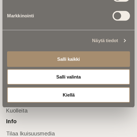
Tietoa meistä
Markkinointi
Anna palautetta
Yhteystiedot
Sivusto
Näytä tiedot
Etusivu
Kuolinuutiset
Salli kaikki
Muistokirjoituksia
Salli valinta
Kalenterista
Kuolema koskettaa
Kiellä
Asiantuntijoilta
Kuolleita
Info
Tilaa Ikuisuusmedia