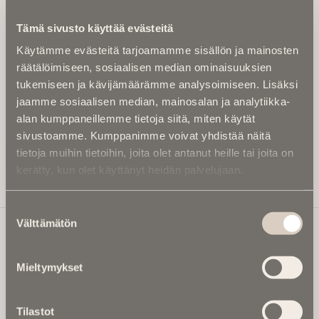
Kirjoita alle sähköpostiosoitteesi niin saat kaksi kertaa
Tämä sivusto käyttää evästeitä
kuukaudessa Ikuisuusmedian uutiskirjeen ja varmistat,
Käytämme evästeitä tarjoamamme sisällön ja mainosten
etteivät kiinnostavat artikkelit jää huomaamatta.
räätälöimiseen, sosiaalisen median ominaisuuksien
Uutiskirje on maksuton eikä se velvoita mihinkään.
tukemiseen ja kävijämäärämme analysoimiseen. Lisäksi
Kirjoita tähän sähköpostiosoite, johon haluat uutiskirjeen
jaamme sosiaalisen median, mainosalan ja analytiikka-
tulevan:
alan kumppaneillemme tietoja siitä, miten käytät
sivustoamme. Kumppanimme voivat yhdistää näitä
tietoja muihin tietoihin, joita olet antanut heille tai joita on
kerätty, kun olet käyttänyt heidän palvelujaan.
Tilaa Uutiskirje
Suostumuksen
Välttämätön
valinta
Ikuisuusmedia
Mieltymykset
Ikuisuusmedia on kuolinuutisointiin keskittynyt uusi ja
valtakunnallinen mediabrändi. Julkaisemme uusimmat
Tilastot
kuolinuutiset ja kuolintiedot.