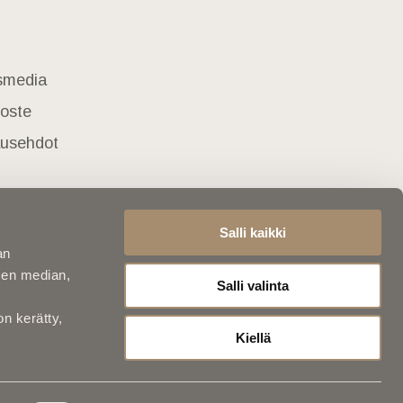
usmedia
loste
lausehdot
Salli kaikki
an
sen median,
Salli valinta
on kerätty,
Kiellä