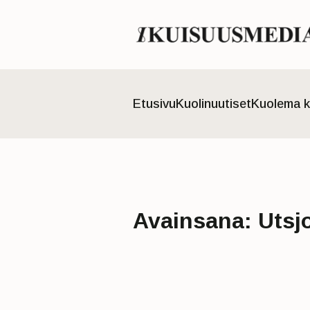
Etusivu
Kuolinuutiset
Kuolema k
Avainsana:
Utsj