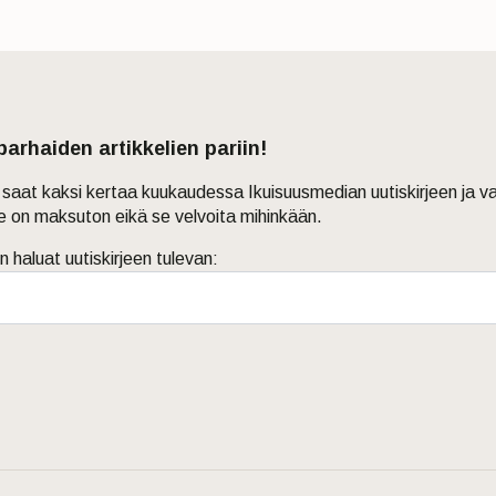
 parhaiden artikkelien pariin!
in saat kaksi kertaa kuukaudessa Ikuisuusmedian uutiskirjeen ja v
je on maksuton eikä se velvoita mihinkään.
n haluat uutiskirjeen tulevan: