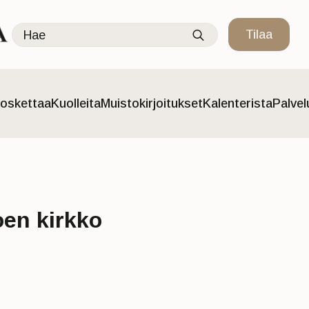
Search
Tilaa
for:
oskettaa
Kuolleita
Muistokirjoitukset
Kalenterista
Palve
oen kirkko