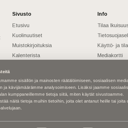
Sivusto
Info
Etusivu
Tilaa Ikuisu
Kuolinuutiset
Tietosuojase
t
Muistokirjoituksia
Käyttö- ja ti
Kalenterista
Mediakortti
Kuolema koskettaa
teitä
Asiantuntijoilta
mamme sisällön ja mainosten räätälöimiseen, sosiaalisen medi
Kuolleita
n ja kävijämäärämme analysoimiseen. Lisäksi jaamme sosiaali
alan kumppaneillemme tietoja siitä, miten käytät sivustoamme.
näitä tietoja muihin tietoihin, joita olet antanut heille tai joita 
palvelujaan.