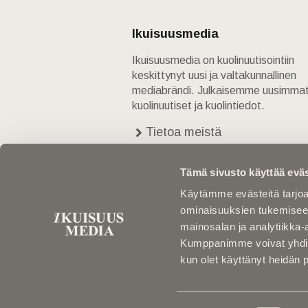
Ikuisuusmedia
Ikuisuusmedia on kuolinuutisointiin
keskittynyt uusi ja valtakunnallinen
mediabrändi. Julkaisemme uusimma
kuolinuutiset ja kuolintiedot.
Tietoa meistä
Anna palautetta
Yhteystiedot
Tämä sivusto käyttää eväs
Käytämme evästeitä tarjoa
ominaisuuksien tukemisee
mainosalan ja analytiikka-
Kumppanimme voivat yhdistää 
kun olet käyttänyt heidän 