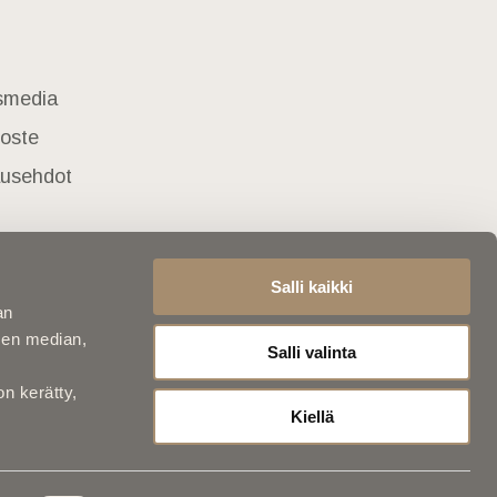
usmedia
loste
lausehdot
Salli kaikki
an
sen median,
Salli valinta
on kerätty,
Kiellä