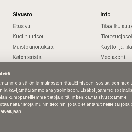
Sivusto
Info
Etusivu
Tilaa Ikuisu
Kuolinuutiset
Tietosuojase
t
Muistokirjoituksia
Käyttö- ja ti
Kalenterista
Mediakortti
Kuolema koskettaa
teitä
Asiantuntijoilta
mamme sisällön ja mainosten räätälöimiseen, sosiaalisen medi
Kuolleita
n ja kävijämäärämme analysoimiseen. Lisäksi jaamme sosiaali
alan kumppaneillemme tietoja siitä, miten käytät sivustoamme.
näitä tietoja muihin tietoihin, joita olet antanut heille tai joita 
palvelujaan.