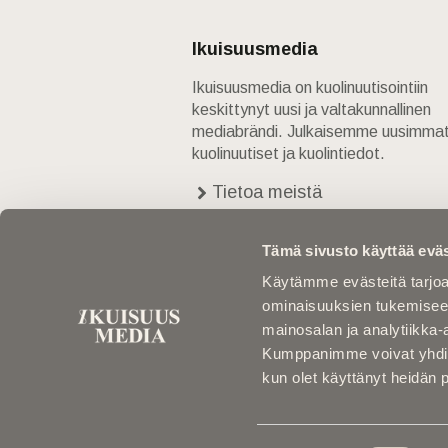
Ikuisuusmedia
Ikuisuusmedia on kuolinuutisointiin
keskittynyt uusi ja valtakunnallinen
mediabrändi. Julkaisemme uusimma
kuolinuutiset ja kuolintiedot.
Tietoa meistä
Anna palautetta
Yhteystiedot
Tämä sivusto käyttää eväs
Käytämme evästeitä tarjoa
ominaisuuksien tukemisee
mainosalan ja analytiikka-
Kumppanimme voivat yhdistää 
kun olet käyttänyt heidän 