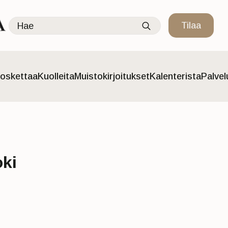
Search
Tilaa
for:
oskettaa
Kuolleita
Muistokirjoitukset
Kalenterista
Palve
oki