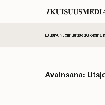
Etusivu
Kuolinuutiset
Kuolema k
Avainsana:
Utsj