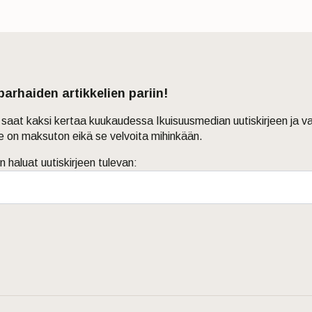
 parhaiden artikkelien pariin!
in saat kaksi kertaa kuukaudessa Ikuisuusmedian uutiskirjeen ja v
je on maksuton eikä se velvoita mihinkään.
n haluat uutiskirjeen tulevan: