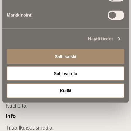
Tietoa meistä
Markkinointi
Anna palautetta
Yhteystiedot
Sivusto
Näytä tiedot
Etusivu
Kuolinuutiset
Salli kaikki
Muistokirjoituksia
Salli valinta
Kalenterista
Kuolema koskettaa
Kiellä
Asiantuntijoilta
Kuolleita
Info
Tilaa Ikuisuusmedia