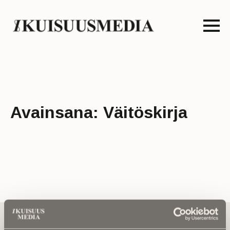
Avainsana:
Väitöskirja
Tilaa uutiskirje - Pääset heti parhaiden
artikkelien pariin!