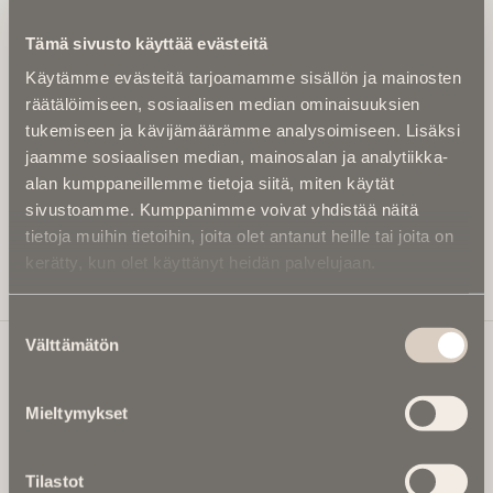
Kirjoita alle sähköpostiosoitteesi niin saat kaksi kertaa
Tämä sivusto käyttää evästeitä
kuukaudessa Ikuisuusmedian uutiskirjeen ja varmistat,
Käytämme evästeitä tarjoamamme sisällön ja mainosten
etteivät kiinnostavat artikkelit jää huomaamatta.
räätälöimiseen, sosiaalisen median ominaisuuksien
Uutiskirje on maksuton eikä se velvoita mihinkään.
tukemiseen ja kävijämäärämme analysoimiseen. Lisäksi
Kirjoita tähän sähköpostiosoite, johon haluat uutiskirjeen
jaamme sosiaalisen median, mainosalan ja analytiikka-
tulevan:
alan kumppaneillemme tietoja siitä, miten käytät
sivustoamme. Kumppanimme voivat yhdistää näitä
tietoja muihin tietoihin, joita olet antanut heille tai joita on
kerätty, kun olet käyttänyt heidän palvelujaan.
Tilaa Uutiskirje
Suostumuksen
Välttämätön
valinta
Ikuisuusmedia
Mieltymykset
Ikuisuusmedia on kuolinuutisointiin keskittynyt uusi ja
valtakunnallinen mediabrändi. Julkaisemme uusimmat
Tilastot
kuolinuutiset ja kuolintiedot.