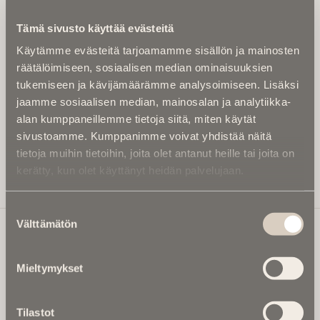
Kirjoita alle sähköpostiosoitteesi niin saat kaksi kertaa
Tämä sivusto käyttää evästeitä
kuukaudessa Ikuisuusmedian uutiskirjeen ja varmistat,
Käytämme evästeitä tarjoamamme sisällön ja mainosten
etteivät kiinnostavat artikkelit jää huomaamatta.
räätälöimiseen, sosiaalisen median ominaisuuksien
Uutiskirje on maksuton eikä se velvoita mihinkään.
tukemiseen ja kävijämäärämme analysoimiseen. Lisäksi
Kirjoita tähän sähköpostiosoite, johon haluat uutiskirjeen
jaamme sosiaalisen median, mainosalan ja analytiikka-
tulevan:
alan kumppaneillemme tietoja siitä, miten käytät
sivustoamme. Kumppanimme voivat yhdistää näitä
tietoja muihin tietoihin, joita olet antanut heille tai joita on
kerätty, kun olet käyttänyt heidän palvelujaan.
Tilaa Uutiskirje
Suostumuksen
Välttämätön
valinta
Ikuisuusmedia
Mieltymykset
Ikuisuusmedia on kuolinuutisointiin keskittynyt uusi ja
valtakunnallinen mediabrändi. Julkaisemme uusimmat
Tilastot
kuolinuutiset ja kuolintiedot.