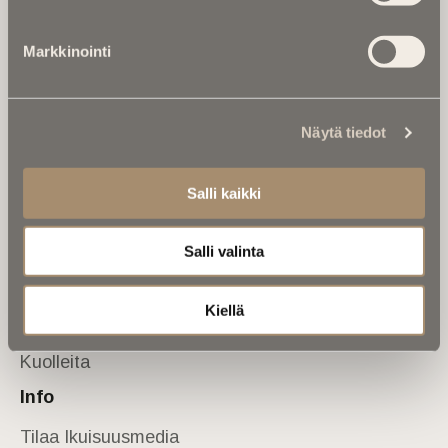
Tietoa meistä
Markkinointi
Anna palautetta
Yhteystiedot
Sivusto
Näytä tiedot
Etusivu
Kuolinuutiset
Salli kaikki
Muistokirjoituksia
Salli valinta
Kalenterista
Kuolema koskettaa
Kiellä
Asiantuntijoilta
Kuolleita
Info
Tilaa Ikuisuusmedia