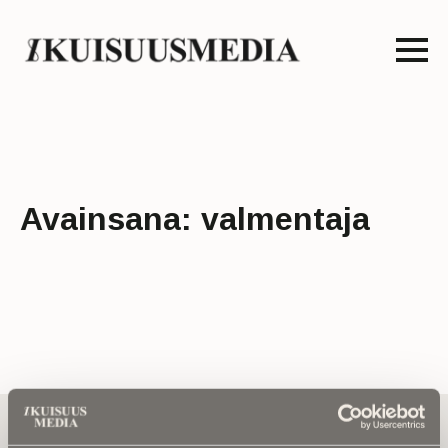
Avainsana:
valmentaja
Tilaa uutiskirje - Pääset heti parhaiden
artikkelien pariin!