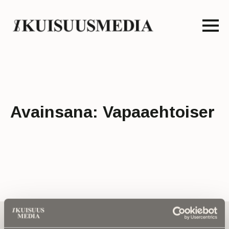
Avainsana:
Vapaaehtoiser
Tilaa uutiskirje - Pääset heti parhaiden
artikkelien pariin!