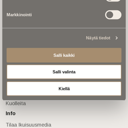
Tietoa meistä
Markkinointi
Anna palautetta
Yhteystiedot
Sivusto
Näytä tiedot
Etusivu
Kuolinuutiset
Salli kaikki
Muistokirjoituksia
Salli valinta
Kalenterista
Kuolema koskettaa
Kiellä
Asiantuntijoilta
Kuolleita
Info
Tilaa Ikuisuusmedia