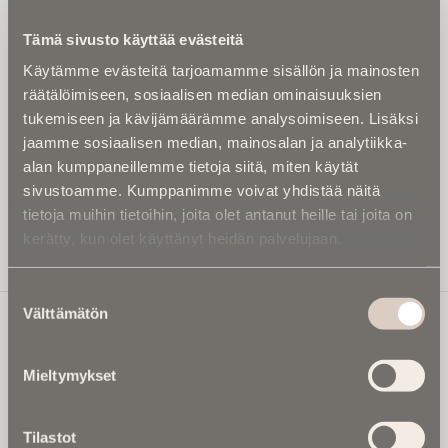
Kirjoita alle sähköpostiosoitteesi niin saat kaksi kertaa
Tämä sivusto käyttää evästeitä
kuukaudessa Ikuisuusmedian uutiskirjeen ja varmistat,
Käytämme evästeitä tarjoamamme sisällön ja mainosten
etteivät kiinnostavat artikkelit jää huomaamatta.
räätälöimiseen, sosiaalisen median ominaisuuksien
Uutiskirje on maksuton eikä se velvoita mihinkään.
tukemiseen ja kävijämäärämme analysoimiseen. Lisäksi
Kirjoita tähän sähköpostiosoite, johon haluat uutiskirjeen
jaamme sosiaalisen median, mainosalan ja analytiikka-
tulevan:
alan kumppaneillemme tietoja siitä, miten käytät
sivustoamme. Kumppanimme voivat yhdistää näitä
tietoja muihin tietoihin, joita olet antanut heille tai joita on
kerätty, kun olet käyttänyt heidän palvelujaan.
Tilaa Uutiskirje
Suostumuksen
Välttämätön
valinta
Ikuisuusmedia
Mieltymykset
Ikuisuusmedia on kuolinuutisointiin keskittynyt uusi ja
valtakunnallinen mediabrändi. Julkaisemme uusimmat
Tilastot
kuolinuutiset ja kuolintiedot.