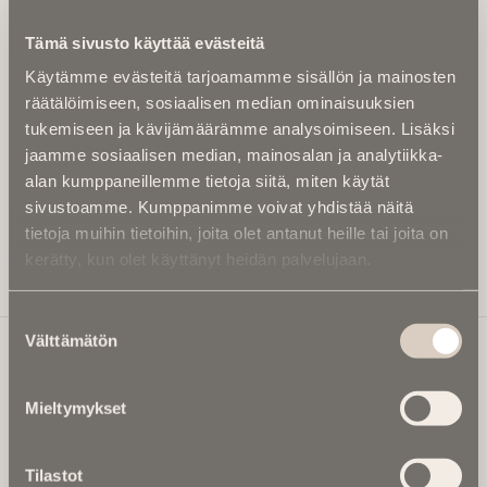
Kirjoita alle sähköpostiosoitteesi niin saat kaksi kertaa
Tämä sivusto käyttää evästeitä
kuukaudessa Ikuisuusmedian uutiskirjeen ja varmistat,
Käytämme evästeitä tarjoamamme sisällön ja mainosten
etteivät kiinnostavat artikkelit jää huomaamatta.
räätälöimiseen, sosiaalisen median ominaisuuksien
Uutiskirje on maksuton eikä se velvoita mihinkään.
tukemiseen ja kävijämäärämme analysoimiseen. Lisäksi
Kirjoita tähän sähköpostiosoite, johon haluat uutiskirjeen
jaamme sosiaalisen median, mainosalan ja analytiikka-
tulevan:
alan kumppaneillemme tietoja siitä, miten käytät
sivustoamme. Kumppanimme voivat yhdistää näitä
tietoja muihin tietoihin, joita olet antanut heille tai joita on
kerätty, kun olet käyttänyt heidän palvelujaan.
Tilaa Uutiskirje
Suostumuksen
Välttämätön
valinta
Ikuisuusmedia
Mieltymykset
Ikuisuusmedia on kuolinuutisointiin keskittynyt uusi ja
valtakunnallinen mediabrändi. Julkaisemme uusimmat
Tilastot
kuolinuutiset ja kuolintiedot.