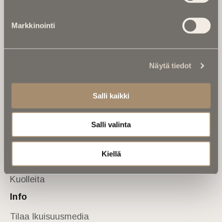
Tietoa meistä
Markkinointi
Anna palautetta
Yhteystiedot
Sivusto
Näytä tiedot
Etusivu
Kuolinuutiset
Salli kaikki
Muistokirjoituksia
Salli valinta
Kalenterista
Kuolema koskettaa
Kiellä
Asiantuntijoilta
Kuolleita
Info
Tilaa Ikuisuusmedia