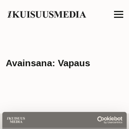
Avainsana:
Vapaus
Tilaa uutiskirje - Pääset heti parhaiden
artikkelien pariin!