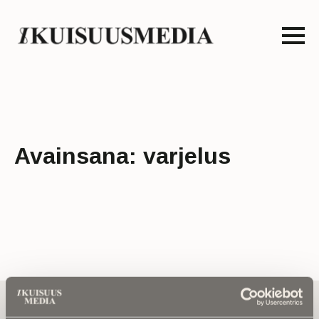
Avainsana:
varjelus
Tilaa uutiskirje - Pääset heti parhaiden
artikkelien pariin!