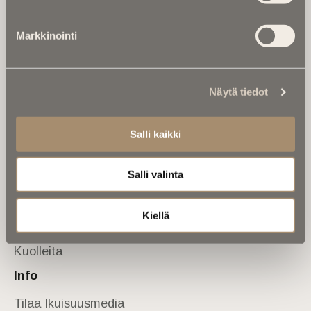
Tietoa meistä
Markkinointi
Anna palautetta
Yhteystiedot
Sivusto
Näytä tiedot
Etusivu
Kuolinuutiset
Salli kaikki
Muistokirjoituksia
Salli valinta
Kalenterista
Kuolema koskettaa
Kiellä
Asiantuntijoilta
Kuolleita
Info
Tilaa Ikuisuusmedia