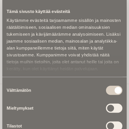
Kirjoita alle sähköpostiosoitteesi niin saat kaksi kertaa
Tämä sivusto käyttää evästeitä
kuukaudessa Ikuisuusmedian uutiskirjeen ja varmistat,
Käytämme evästeitä tarjoamamme sisällön ja mainosten
etteivät kiinnostavat artikkelit jää huomaamatta.
räätälöimiseen, sosiaalisen median ominaisuuksien
Uutiskirje on maksuton eikä se velvoita mihinkään.
tukemiseen ja kävijämäärämme analysoimiseen. Lisäksi
Kirjoita tähän sähköpostiosoite, johon haluat uutiskirjeen
jaamme sosiaalisen median, mainosalan ja analytiikka-
tulevan:
alan kumppaneillemme tietoja siitä, miten käytät
sivustoamme. Kumppanimme voivat yhdistää näitä
tietoja muihin tietoihin, joita olet antanut heille tai joita on
kerätty, kun olet käyttänyt heidän palvelujaan.
Tilaa Uutiskirje
Suostumuksen
Välttämätön
valinta
Ikuisuusmedia
Mieltymykset
Ikuisuusmedia on kuolinuutisointiin keskittynyt uusi ja
valtakunnallinen mediabrändi. Julkaisemme uusimmat
Tilastot
kuolinuutiset ja kuolintiedot.