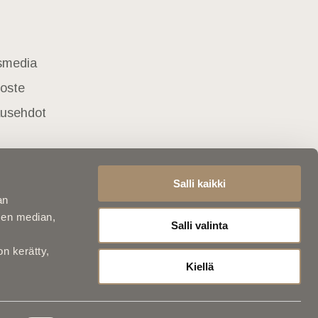
usmedia
loste
lausehdot
Salli kaikki
an
sen median,
Salli valinta
on kerätty,
Kiellä