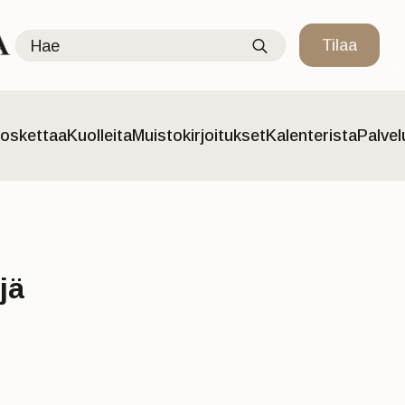
Search
Tilaa
for:
oskettaa
Kuolleita
Muistokirjoitukset
Kalenterista
Palve
jä