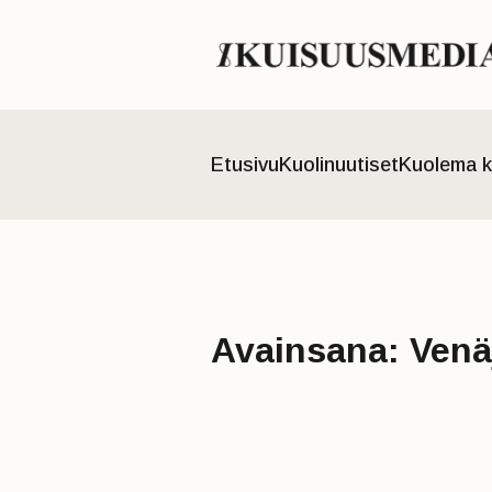
Etusivu
Kuolinuutiset
Kuolema k
Avainsana:
Venä