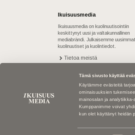
Ikuisuusmedia
Ikuisuusmedia on kuolinuutisointiin
keskittynyt uusi ja valtakunnallinen
mediabrändi. Julkaisemme uusimma
kuolinuutiset ja kuolintiedot.
Tietoa meistä
Anna palautetta
Yhteystiedot
Tämä sivusto käyttää eväs
Käytämme evästeitä tarjoa
ominaisuuksien tukemisee
mainosalan ja analytiikka-
Kumppanimme voivat yhdistää 
kun olet käyttänyt heidän 