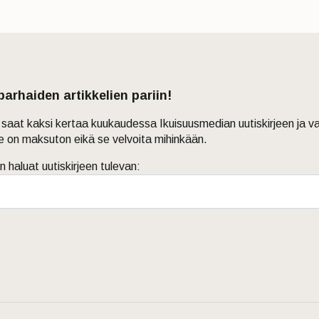
 parhaiden artikkelien pariin!
in saat kaksi kertaa kuukaudessa Ikuisuusmedian uutiskirjeen ja v
je on maksuton eikä se velvoita mihinkään.
n haluat uutiskirjeen tulevan: