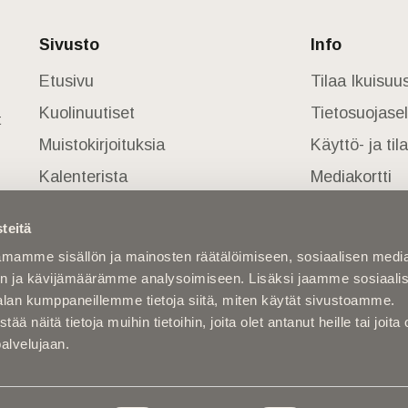
Sivusto
Info
Etusivu
Tilaa Ikuisu
Kuolinuutiset
Tietosuojase
t
Muistokirjoituksia
Käyttö- ja ti
Kalenterista
Mediakortti
Kuolema koskettaa
teitä
Asiantuntijoilta
mamme sisällön ja mainosten räätälöimiseen, sosiaalisen medi
Kuolleita
n ja kävijämäärämme analysoimiseen. Lisäksi jaamme sosiaali
alan kumppaneillemme tietoja siitä, miten käytät sivustoamme.
näitä tietoja muihin tietoihin, joita olet antanut heille tai joita 
palvelujaan.