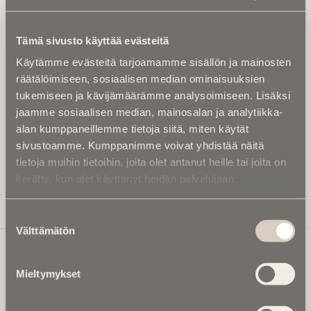
Tilaa uutiskirje - Pääset heti parhaiden
artikkelien pariin!
Tämä sivusto käyttää evästeitä
Kirjoita alle sähköpostiosoitteesi niin saat kaksi kertaa
Käytämme evästeitä tarjoamamme sisällön ja mainosten
kuukaudessa Ikuisuusmedian uutiskirjeen ja varmistat,
räätälöimiseen, sosiaalisen median ominaisuuksien
etteivät kiinnostavat artikkelit jää huomaamatta.
tukemiseen ja kävijämäärämme analysoimiseen. Lisäksi
Uutiskirje on maksuton eikä se velvoita mihinkään.
jaamme sosiaalisen median, mainosalan ja analytiikka-
Kirjoita tähän sähköpostiosoite, johon haluat uutiskirjeen
alan kumppaneillemme tietoja siitä, miten käytät
tulevan:
sivustoamme. Kumppanimme voivat yhdistää näitä
tietoja muihin tietoihin, joita olet antanut heille tai joita on
kerätty, kun olet käyttänyt heidän palvelujaan.
Tilaa Uutiskirje
Suostumuksen
Välttämätön
valinta
Mieltymykset
Ikuisuusmedia
Ikuisuusmedia on kuolinuutisointiin keskittynyt uusi ja