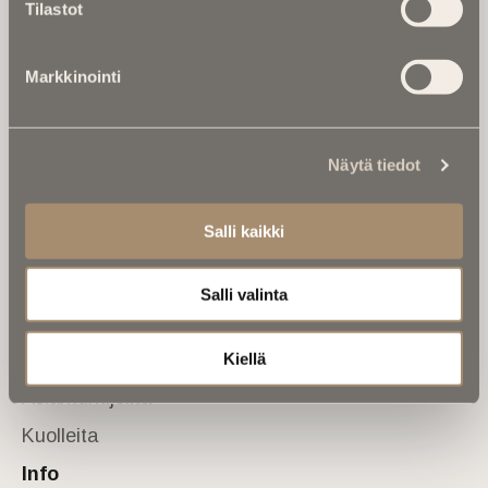
Tilastot
valtakunnallinen mediabrändi. Julkaisemme uusimmat
kuolinuutiset ja kuolintiedot.
Markkinointi
Tietoa meistä
Anna palautetta
Yhteystiedot
Sivusto
Näytä tiedot
Etusivu
Salli kaikki
Kuolinuutiset
Muistokirjoituksia
Salli valinta
Kalenterista
Kuolema koskettaa
Kiellä
Asiantuntijoilta
Kuolleita
Info