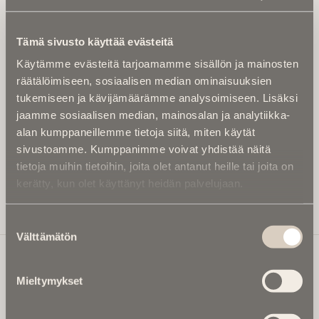
Tilaa uutiskirje - Pääset heti parhaiden
artikkelien pariin!
Tämä sivusto käyttää evästeitä
Kirjoita alle sähköpostiosoitteesi niin saat kaksi kertaa
Käytämme evästeitä tarjoamamme sisällön ja mainosten
kuukaudessa Ikuisuusmedian uutiskirjeen ja varmistat,
räätälöimiseen, sosiaalisen median ominaisuuksien
etteivät kiinnostavat artikkelit jää huomaamatta.
tukemiseen ja kävijämäärämme analysoimiseen. Lisäksi
Uutiskirje on maksuton eikä se velvoita mihinkään.
jaamme sosiaalisen median, mainosalan ja analytiikka-
Kirjoita tähän sähköpostiosoite, johon haluat uutiskirjeen
alan kumppaneillemme tietoja siitä, miten käytät
tulevan:
sivustoamme. Kumppanimme voivat yhdistää näitä
tietoja muihin tietoihin, joita olet antanut heille tai joita on
kerätty, kun olet käyttänyt heidän palvelujaan.
Tilaa Uutiskirje
Suostumuksen
Välttämätön
valinta
Mieltymykset
Ikuisuusmedia
Ikuisuusmedia on kuolinuutisointiin keskittynyt uusi ja