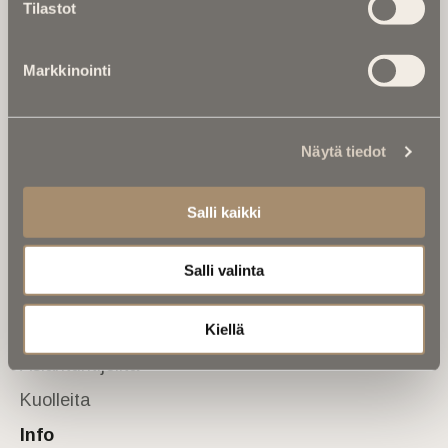
Tilastot
valtakunnallinen mediabrändi. Julkaisemme uusimmat
kuolinuutiset ja kuolintiedot.
Markkinointi
Tietoa meistä
Anna palautetta
Yhteystiedot
Sivusto
Näytä tiedot
Etusivu
Salli kaikki
Kuolinuutiset
Muistokirjoituksia
Salli valinta
Kalenterista
Kuolema koskettaa
Kiellä
Asiantuntijoilta
Kuolleita
Info