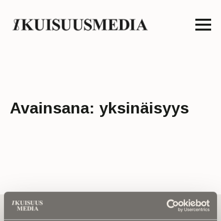
Avainsana:
yksinäisyys
Tilaa uutiskirje - Pääset heti parhaiden
artikkelien pariin!