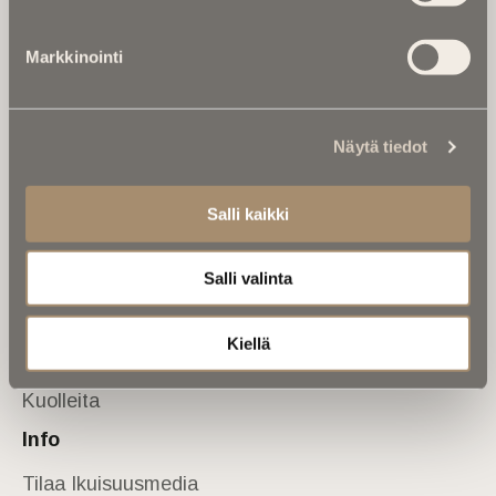
Tietoa meistä
Markkinointi
Anna palautetta
Yhteystiedot
Sivusto
Näytä tiedot
Etusivu
Kuolinuutiset
Salli kaikki
Muistokirjoituksia
Salli valinta
Kalenterista
Kuolema koskettaa
Kiellä
Asiantuntijoilta
Kuolleita
Info
Tilaa Ikuisuusmedia