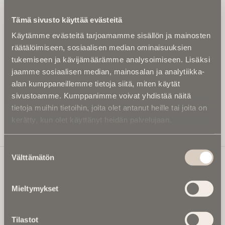
Kirjoita alle sähköpostiosoitteesi niin saat kaksi kertaa
Tämä sivusto käyttää evästeitä
kuukaudessa Ikuisuusmedian uutiskirjeen ja varmistat,
Käytämme evästeitä tarjoamamme sisällön ja mainosten
etteivät kiinnostavat artikkelit jää huomaamatta.
räätälöimiseen, sosiaalisen median ominaisuuksien
Uutiskirje on maksuton eikä se velvoita mihinkään.
tukemiseen ja kävijämäärämme analysoimiseen. Lisäksi
Kirjoita tähän sähköpostiosoite, johon haluat uutiskirjeen
jaamme sosiaalisen median, mainosalan ja analytiikka-
tulevan:
alan kumppaneillemme tietoja siitä, miten käytät
sivustoamme. Kumppanimme voivat yhdistää näitä
tietoja muihin tietoihin, joita olet antanut heille tai joita on
kerätty, kun olet käyttänyt heidän palvelujaan.
Tilaa Uutiskirje
Suostumuksen
Välttämätön
valinta
Ikuisuusmedia
Mieltymykset
Ikuisuusmedia on kuolinuutisointiin keskittynyt uusi ja
valtakunnallinen mediabrändi. Julkaisemme uusimmat
Tilastot
kuolinuutiset ja kuolintiedot.