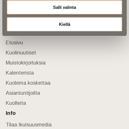
Salli valinta
Tietoa meistä
Anna palautetta
Yhteystiedot
Kiellä
Sivusto
Etusivu
Kuolinuutiset
Muistokirjoituksia
Kalenterista
Kuolema koskettaa
Asiantuntijoilta
Kuolleita
Info
Tilaa Ikuisuusmedia