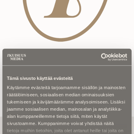
1kk tilaus
6,99
€
Tilaa Ja Maksa
Tämä sivusto käyttää evästeitä
Osasto:
Tilaukset
Käytämme evästeitä tarjoamamme sisällön ja mainosten
räätälöimiseen, sosiaalisen median ominaisuuksien
tukemiseen ja kävijämäärämme analysoimiseen. Lisäksi
jaamme sosiaalisen median, mainosalan ja analytiikka-
alan kumppaneillemme tietoja siitä, miten käytät
sivustoamme. Kumppanimme voivat yhdistää näitä
Tilaa uutiskirje - Pääset heti parhaiden
tietoja muihin tietoihin, joita olet antanut heille tai joita on
artikkelien pariin!