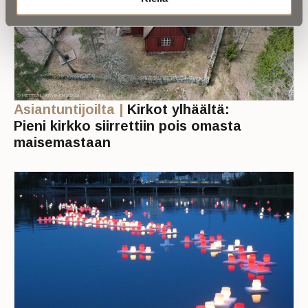
Asiantuntijoilta |
Kirkot ylhäältä:
Pieni kirkko siirrettiin pois omasta
maisemastaan