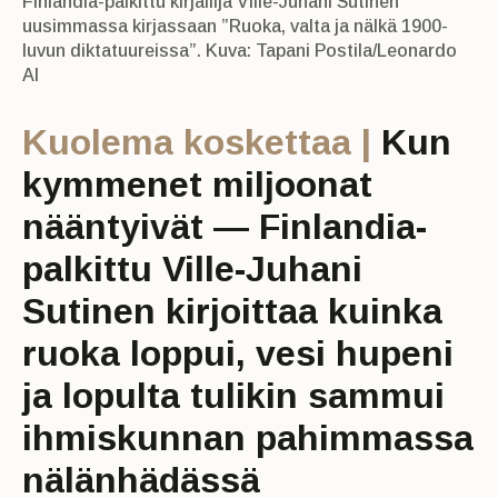
Finlandia-palkittu kirjailija Ville-Juhani Sutinen
uusimmassa kirjassaan ”Ruoka, valta ja nälkä 1900-
luvun diktatuureissa”. Kuva: Tapani Postila/Leonardo
AI
Kuolema koskettaa |
Kun
kymmenet miljoonat
nääntyivät — Finlandia-
palkittu Ville-Juhani
Sutinen kirjoittaa kuinka
ruoka loppui, vesi hupeni
ja lopulta tulikin sammui
ihmiskunnan pahimmassa
nälänhädässä