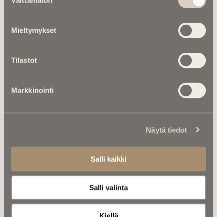
Välttämätön
valinta
Mieltymykset
Tilastot
Markkinointi
Kalenterista |
Juhani Aho kirjoitti
Suomen muutoksen äärelle – mitä
Näytä tiedot
hän tuumaisi tekoälystä?
Salli kaikki
Salli valinta
Kiellä