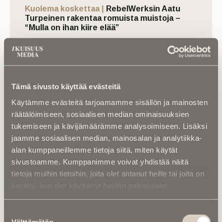
Kuolema koskettaa |
RebelWerksin Aatu
Turpeinen rakentaa romuista muistoja –
“Mulla on ihan kiire elää”
Asiantuntijoilta |
IM selvitti: Miten
hautapaikka ”omistetaan”, ja miten
hallintaoikeus siirtyy vuosikymmenten
kuluessa?
Tämä sivusto käyttää evästeitä
Käytämme evästeitä tarjoamamme sisällön ja mainosten
räätälöimiseen, sosiaalisen median ominaisuuksien
tukemiseen ja kävijämäärämme analysoimiseen. Lisäksi
jaamme sosiaalisen median, mainosalan ja analytiikka-
alan kumppaneillemme tietoja siitä, miten käytät
sivustoamme. Kumppanimme voivat yhdistää näitä
tietoja muihin tietoihin, joita olet antanut heille tai joita on
Luitko jo nämä?
kerätty, kun olet käyttänyt heidän palvelujaan.
Suostumuksen