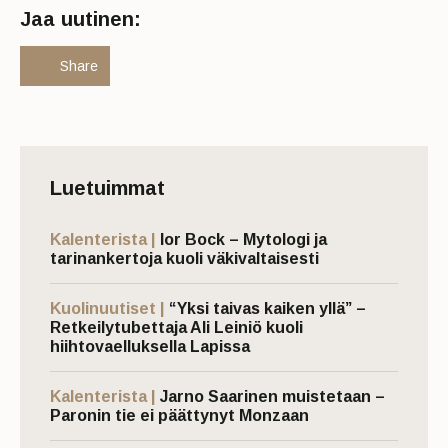
Jaa uutinen:
Share
Luetuimmat
Kalenterista |
Ior Bock – Mytologi ja
tarinankertoja kuoli väkivaltaisesti
Kuolinuutiset |
“Yksi taivas kaiken yllä” –
Retkeilytubettaja Ali Leiniö kuoli
hiihtovaelluksella Lapissa
Kalenterista |
Jarno Saarinen muistetaan –
Paronin tie ei päättynyt Monzaan