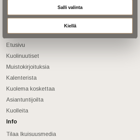
Salli valinta
Tietoa meistä
Anna palautetta
Yhteystiedot
Kiellä
Sivusto
Etusivu
Kuolinuutiset
Muistokirjoituksia
Kalenterista
Kuolema koskettaa
Asiantuntijoilta
Kuolleita
Info
Tilaa Ikuisuusmedia