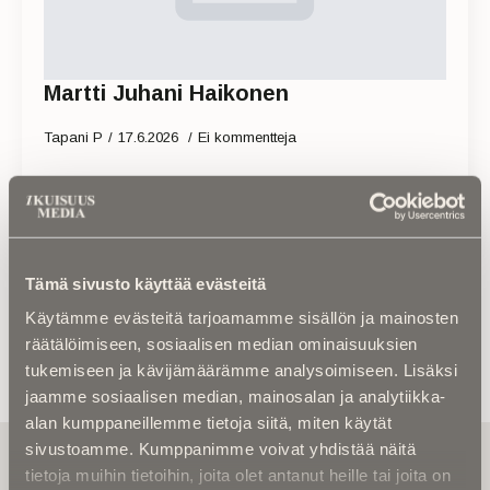
Martti Juhani Haikonen
Tapani P
17.6.2026
Ei kommentteja
Read more
Tämä sivusto käyttää evästeitä
Käytämme evästeitä tarjoamamme sisällön ja mainosten
räätälöimiseen, sosiaalisen median ominaisuuksien
tukemiseen ja kävijämäärämme analysoimiseen. Lisäksi
jaamme sosiaalisen median, mainosalan ja analytiikka-
alan kumppaneillemme tietoja siitä, miten käytät
sivustoamme. Kumppanimme voivat yhdistää näitä
Tilaa uutiskirje - Pääset heti parhaiden
artikkelien pariin!
tietoja muihin tietoihin, joita olet antanut heille tai joita on