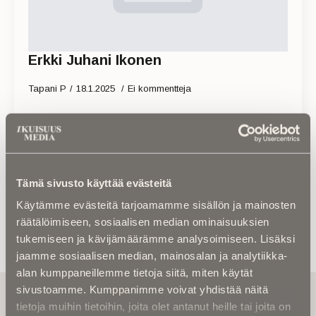
Erkki Juhani Ikonen
Tapani P
18.1.2025
Ei kommentteja
Read more
Tämä sivusto käyttää evästeitä
Käytämme evästeitä tarjoamamme sisällön ja mainosten
räätälöimiseen, sosiaalisen median ominaisuuksien
tukemiseen ja kävijämäärämme analysoimiseen. Lisäksi
jaamme sosiaalisen median, mainosalan ja analytiikka-
alan kumppaneillemme tietoja siitä, miten käytät
sivustoamme. Kumppanimme voivat yhdistää näitä
Tilaa uutiskirje - Pääset heti parhaiden
artikkelien pariin!
tietoja muihin tietoihin, joita olet antanut heille tai joita on