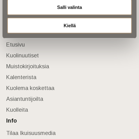
Salli valinta
Tietoa meistä
Anna palautetta
Yhteystiedot
Kiellä
Sivusto
Etusivu
Kuolinuutiset
Muistokirjoituksia
Kalenterista
Kuolema koskettaa
Asiantuntijoilta
Kuolleita
Info
Tilaa Ikuisuusmedia