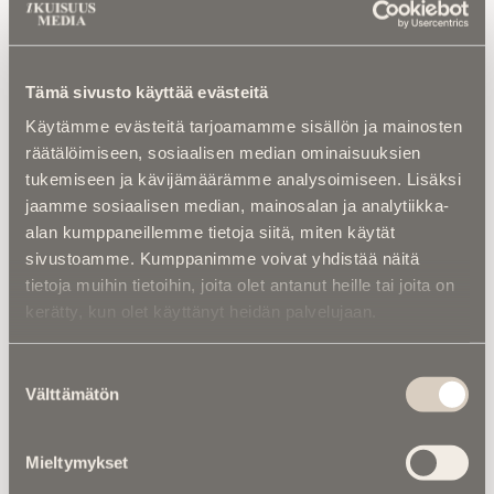
Kalenterista |
Ior Bock – Mytologi ja
tarinankertoja kuoli väkivaltaisesti
Tämä sivusto käyttää evästeitä
Kuolinuutiset |
“Yksi taivas kaiken yllä” –
Käytämme evästeitä tarjoamamme sisällön ja mainosten
Retkeilytubettaja Ali Leiniö kuoli
hiihtovaelluksella Lapissa
räätälöimiseen, sosiaalisen median ominaisuuksien
tukemiseen ja kävijämäärämme analysoimiseen. Lisäksi
Kuolinuutiset |
Aleksi kuoli taistelukentällä
jaamme sosiaalisen median, mainosalan ja analytiikka-
Ukrainassa – ”Uuden ajan suomalainen
alan kumppaneillemme tietoja siitä, miten käytät
sankari ja sankarivainaja”
sivustoamme. Kumppanimme voivat yhdistää näitä
tietoja muihin tietoihin, joita olet antanut heille tai joita on
Kuolema koskettaa |
Seitsemän veljestä 2.0
kerätty, kun olet käyttänyt heidän palvelujaan.
– Suomalaiset, jotka antoivat henkensä
Ukrainan vapauden puolesta
Suostumuksen
Välttämätön
valinta
Kalenterista |
Jarno Saarinen muistetaan –
Paronin tie ei päättynyt Monzaan
Mieltymykset