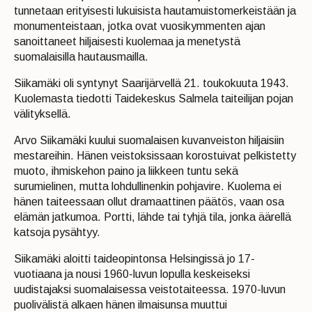
tunnetaan erityisesti lukuisista hautamuistomerkeistään ja
monumenteistaan, jotka ovat vuosikymmenten ajan
sanoittaneet hiljaisesti kuolemaa ja menetystä
suomalaisilla hautausmailla.
Siikamäki oli syntynyt Saarijärvellä 21. toukokuuta 1943.
Kuolemasta tiedotti Taidekeskus Salmela taiteilijan pojan
välityksellä.
Arvo Siikamäki kuului suomalaisen kuvanveiston hiljaisiin
mestareihin. Hänen veistoksissaan korostuivat pelkistetty
muoto, ihmiskehon paino ja liikkeen tuntu sekä
surumielinen, mutta lohdullinenkin pohjavire. Kuolema ei
hänen taiteessaan ollut dramaattinen päätös, vaan osa
elämän jatkumoa. Portti, lähde tai tyhjä tila, jonka äärellä
katsoja pysähtyy.
Siikamäki aloitti taideopintonsa Helsingissä jo 17-
vuotiaana ja nousi 1960-luvun lopulla keskeiseksi
uudistajaksi suomalaisessa veistotaiteessa. 1970-luvun
puolivälistä alkaen hänen ilmaisunsa muuttui