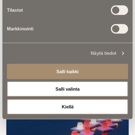
Tilastot
Markkinointi
Luitko jo nämä?
Näytä tiedot
Salli kaikki
Salli valinta
Kiellä