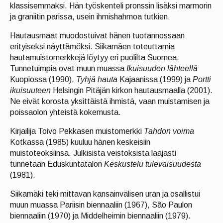
klassisemmaksi. Hän työskenteli pronssin lisäksi marmorin
ja graniitin parissa, usein ihmishahmoa tutkien.
Hautausmaat muodostuivat hänen tuotannossaan
erityiseksi näyttämöksi. Siikamäen toteuttamia
hautamuistomerkkejä löytyy eri puolilta Suomea.
Tunnetuimpia ovat muun muassa
Ikuisuuden lähteellä
Kuopiossa (1990),
Tyhjä hauta
Kajaanissa (1999) ja
Portti
ikuisuuteen
Helsingin Pitäjän kirkon hautausmaalla (2001).
Ne eivät korosta yksittäistä ihmistä, vaan muistamisen ja
poissaolon yhteistä kokemusta.
Kirjailija Toivo Pekkasen muistomerkki
Tahdon voima
Kotkassa (1985) kuuluu hänen keskeisiin
muistoteoksiinsa. Julkisista veistoksista laajasti
tunnetaan Eduskuntatalon
Keskustelu tulevaisuudesta
(1981).
Siikamäki teki mittavan kansainvälisen uran ja osallistui
muun muassa Pariisin biennaaliin (1967), São Paulon
biennaaliin (1970) ja Middelheimin biennaaliin (1979).