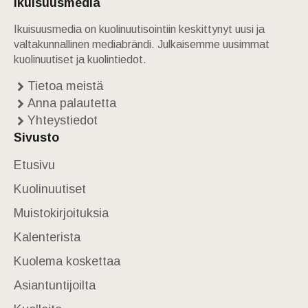
Ikuisuusmedia
Ikuisuusmedia on kuolinuutisointiin keskittynyt uusi ja
valtakunnallinen mediabrändi. Julkaisemme uusimmat
kuolinuutiset ja kuolintiedot.
Tietoa meistä
Anna palautetta
Yhteystiedot
Sivusto
Etusivu
Kuolinuutiset
Muistokirjoituksia
Kalenterista
Kuolema koskettaa
Asiantuntijoilta