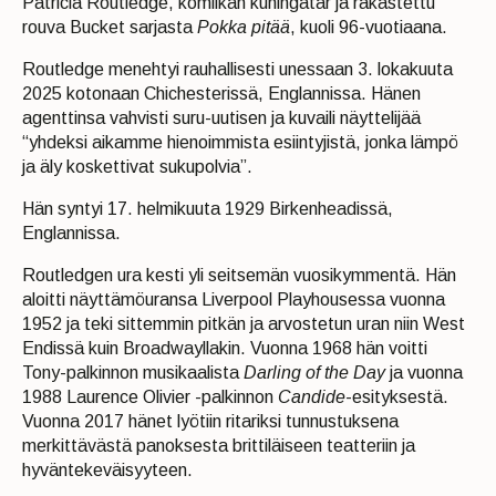
Patricia Routledge, komiikan kuningatar ja rakastettu
rouva Bucket sarjasta
Pokka pitää
, kuoli 96-vuotiaana.
Routledge menehtyi rauhallisesti unessaan 3. lokakuuta
2025 kotonaan Chichesterissä, Englannissa. Hänen
agenttinsa vahvisti suru-uutisen ja kuvaili näyttelijää
“yhdeksi aikamme hienoimmista esiintyjistä, jonka lämpö
ja äly koskettivat sukupolvia”.
Hän syntyi 17. helmikuuta 1929 Birkenheadissä,
Englannissa.
Routledgen ura kesti yli seitsemän vuosikymmentä. Hän
aloitti näyttämöuransa Liverpool Playhousessa vuonna
1952 ja teki sittemmin pitkän ja arvostetun uran niin West
Endissä kuin Broadwayllakin. Vuonna 1968 hän voitti
Tony-palkinnon musikaalista
Darling of the Day
ja vuonna
1988 Laurence Olivier -palkinnon
Candide
-esityksestä.
Vuonna 2017 hänet lyötiin ritariksi tunnustuksena
merkittävästä panoksesta brittiläiseen teatteriin ja
hyväntekeväisyyteen.