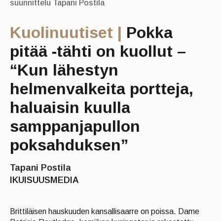
suunnittelu Tapani Postila
Kuolinuutiset |
Pokka
pitää -tähti on kuollut –
“Kun lähestyn
helmenvalkeita portteja,
haluaisin kuulla
samppanjapullon
poksahduksen”
Tapani Postila
IKUISUUSMEDIA
Brittiläisen hauskuuden kansallisaarre on poissa. Dame