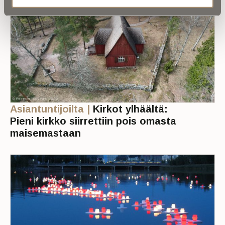
Asiantuntijoilta |
Kirkot ylhäältä:
Pieni kirkko siirrettiin pois omasta
maisemastaan