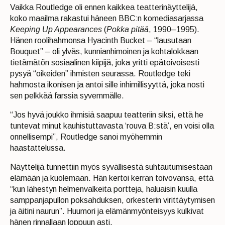
Vaikka Routledge oli ennen kaikkea teatterinäyttelijä,
koko maailma rakastui häneen BBC:n komediasarjassa
Keeping Up Appearances
(
Pokka pitää
, 1990–1995).
Hänen roolihahmonsa Hyacinth Bucket – “lausutaan
Bouquet” – oli ylväs, kunnianhimoinen ja kohtalokkaan
tietämätön sosiaalinen kiipijä, joka yritti epätoivoisesti
pysyä “oikeiden” ihmisten seurassa. Routledge teki
hahmosta ikonisen ja antoi sille inhimillisyyttä, joka nosti
sen pelkkää farssia syvemmälle.
“Jos hyvä joukko ihmisiä saapuu teatteriin siksi, että he
tuntevat minut kauhistuttavasta ‘rouva B:stä’, en voisi olla
onnellisempi”, Routledge sanoi myöhemmin
haastattelussa.
Näyttelijä tunnettiin myös syvällisestä suhtautumisestaan
elämään ja kuolemaan. Hän kertoi kerran toivovansa, että
“kun lähestyn helmenvalkeita portteja, haluaisin kuulla
samppanjapullon poksahduksen, orkesterin virittäytymisen
ja äitini naurun”. Huumori ja elämänmyönteisyys kulkivat
hänen rinnallaan loppuun asti.