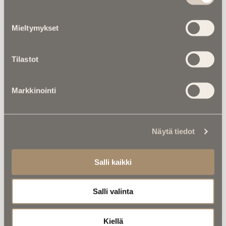
Kuolema koskettaa |
RebelWerksin Aatu
Turpeinen rakentaa romuista muistoja –
“Mulla on ihan kiire elää”
Mieltymykset
Kuolinuutiset |
Aleksi kuoli taistelukentällä
Ukrainassa – ”Uuden ajan suomalainen
Tilastot
sankari ja sankarivainaja”
Markkinointi
Näytä tiedot
Salli kaikki
Luitko jo nämä?
Salli valinta
Kiellä