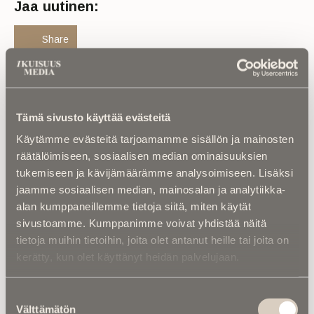
Jaa uutinen:
Share
Tämä sivusto käyttää evästeitä
Luetuimmat
Käytämme evästeitä tarjoamamme sisällön ja mainosten
räätälöimiseen, sosiaalisen median ominaisuuksien
Kalenterista |
Ior Bock – Mytologi ja
tukemiseen ja kävijämäärämme analysoimiseen. Lisäksi
tarinankertoja kuoli väkivaltaisesti
jaamme sosiaalisen median, mainosalan ja analytiikka-
alan kumppaneillemme tietoja siitä, miten käytät
Kuolinuutiset |
“Yksi taivas kaiken yllä” –
Retkeilytubettaja Ali Leiniö kuoli
sivustoamme. Kumppanimme voivat yhdistää näitä
hiihtovaelluksella Lapissa
tietoja muihin tietoihin, joita olet antanut heille tai joita on
kerätty, kun olet käyttänyt heidän palvelujaan.
Kalenterista |
Jarno Saarinen muistetaan –
Paronin tie ei päättynyt Monzaan
Suostumuksen
Välttämätön
valinta