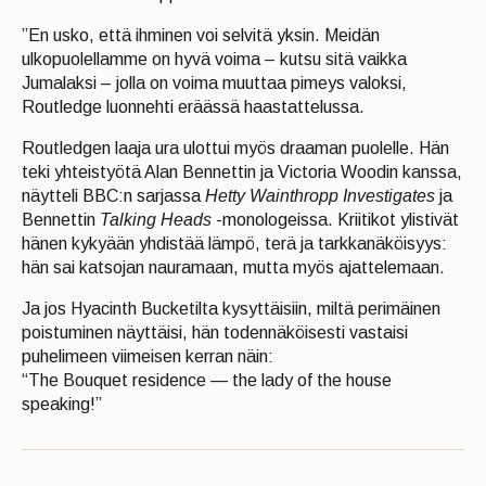
”En usko, että ihminen voi selvitä yksin. Meidän
ulkopuolellamme on hyvä voima – kutsu sitä vaikka
Jumalaksi – jolla on voima muuttaa pimeys valoksi,
Routledge luonnehti eräässä haastattelussa.
Routledgen laaja ura ulottui myös draaman puolelle. Hän
teki yhteistyötä Alan Bennettin ja Victoria Woodin kanssa,
näytteli BBC:n sarjassa
Hetty Wainthropp Investigates
ja
Bennettin
Talking Heads
-monologeissa. Kriitikot ylistivät
hänen kykyään yhdistää lämpö, terä ja tarkkanäköisyys:
hän sai katsojan nauramaan, mutta myös ajattelemaan.
Ja jos Hyacinth Bucketilta kysyttäisiin, miltä perimäinen
poistuminen näyttäisi, hän todennäköisesti vastaisi
puhelimeen viimeisen kerran näin:
“The Bouquet residence — the lady of the house
speaking!”