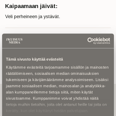
Kaipaamaan jäivät:
Veli perheineen ja ystävät.
Lue muistokirjoitus tai kuolinuutinen
Tämä sivusto käyttää evästeitä
Käytämme evästeitä tarjoamamme sisällön ja mainosten
räätälöimiseen, sosiaalisen median ominaisuuksien
tukemiseen ja kävijämäärämme analysoimiseen. Lisäksi
jaamme sosiaalisen median, mainosalan ja analytiikka-
Tilaa uutiskirje - Pääset heti parhaiden
alan kumppaneillemme tietoja siitä, miten käytät
artikkelien pariin!
sivustoamme. Kumppanimme voivat yhdistää näitä
tietoja muihin tietoihin, joita olet antanut heille tai joita on
Kirjoita alle sähköpostiosoitteesi niin saat kaksi kertaa
kerätty, kun olet käyttänyt heidän palvelujaan.
kuukaudessa Ikuisuusmedian uutiskirjeen ja varmistat,