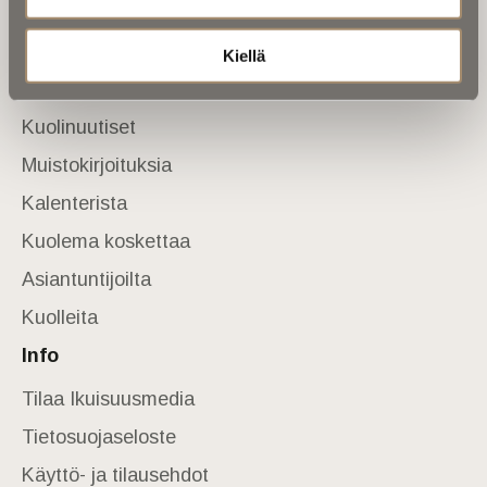
Yhteystiedot
Sivusto
Kiellä
Etusivu
Kuolinuutiset
Muistokirjoituksia
Kalenterista
Kuolema koskettaa
Asiantuntijoilta
Kuolleita
Info
Tilaa Ikuisuusmedia
Tietosuojaseloste
Käyttö- ja tilausehdot