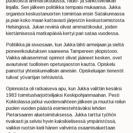
puolitoista ammattikoulussa, radio- ja sähkötekniikan
linjalla. Sen jälkeen politiikka tempaisi mukaansa. Jukka
organisoi keskustanuorten toimintaa ensin Satakunnassa
ja pian koko maan kattavasti järjestön keskustoimistosta
Helsingissä. Jukan reviiriä olivat ammattikoulut, joiden
kiertämisessä matkapäiviä kertyi pari sataa vuodessa.
Politiikka jäi sivuosaan, kun Jukka lähti armeijaan ja sieltä
pioneerikoulutuksen saaneena Tampereen yliopistoon.
Vaikka aikaisemmat opinnot olivat jääneet kesken, ovet
avautuivat tuolloisen opetusjaoston kautta. Opiskelu
painottui yhteiskunnallisiin aineisiin. Opiskeluajan tienestit
tulivat yövartijan tehtävistä.
Opinnoista oli ratkaiseva apu, kun Jukka valittiin kesäksi
1983 toimitusharjoittelijaksi Keskipohjanmaahan. Pesti
Kokkolassa jatkui vuodenvaihteen jälkeen ja muuttui reilun
puolen vuoden päästä esimiestehtäväksi lehden
Pietarsaaren aluetoimituksessa. Jukka tarttui työhön
rivakasti ja selvisi hyvin kaksikielisessä ympäristössä,
vaikkei ruotsin kieli hänen vahvinta osaamisaluettaan