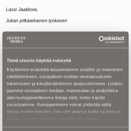
Lassi Jaakkola,
Jukan pitkäaikainen työkaveri
Jyrki Tiainen,
Jukan pitkäaikainen ystävä
Tämä sivusto käyttää evästeitä
Käytämme evästeitä tarjoamamme sisällön ja mainosten
räätälöimiseen, sosiaalisen median ominaisuuksien
Jaa uutinen:
tukemiseen ja kävijämäärämme analysoimiseen. Lisäksi
jaamme sosiaalisen median, mainosalan ja analytiikka-
Share
alan kumppaneillemme tietoja siitä, miten käytät
sivustoamme. Kumppanimme voivat yhdistää näitä
tietoja muihin tietoihin, joita olet antanut heille tai joita on
kerätty, kun olet käyttänyt heidän palvelujaan.
Haluatko julkaista
muistokirjoituksen?