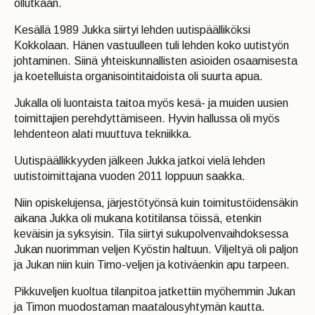
ollutkaan.
Kesällä 1989 Jukka siirtyi lehden uutispäälliköksi
Kokkolaan. Hänen vastuulleen tuli lehden koko uutistyön
johtaminen. Siinä yhteiskunnallisten asioiden osaamisesta
ja koetelluista organisointitaidoista oli suurta apua.
Jukalla oli luontaista taitoa myös kesä- ja muiden uusien
toimittajien perehdyttämiseen. Hyvin hallussa oli myös
lehdenteon alati muuttuva tekniikka.
Uutispäällikkyyden jälkeen Jukka jatkoi vielä lehden
uutistoimittajana vuoden 2011 loppuun saakka.
Niin opiskelujensa, järjestötyönsä kuin toimitustöidensäkin
aikana Jukka oli mukana kotitilansa töissä, etenkin
keväisin ja syksyisin. Tila siirtyi sukupolvenvaihdoksessa
Jukan nuorimman veljen Kyöstin haltuun. Viljeltyä oli paljon
ja Jukan niin kuin Timo-veljen ja kotiväenkin apu tarpeen.
Pikkuveljen kuoltua tilanpitoa jatkettiin myöhemmin Jukan
ja Timon muodostaman maatalousyhtymän kautta.