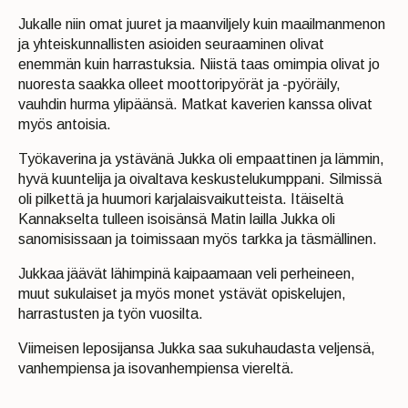
Jukalle niin omat juuret ja maanviljely kuin maailmanmenon
ja yhteiskunnallisten asioiden seuraaminen olivat
enemmän kuin harrastuksia. Niistä taas omimpia olivat jo
nuoresta saakka olleet moottoripyörät ja -pyöräily,
vauhdin hurma ylipäänsä. Matkat kaverien kanssa olivat
myös antoisia.
Työkaverina ja ystävänä Jukka oli empaattinen ja lämmin,
hyvä kuuntelija ja oivaltava keskustelukumppani. Silmissä
oli pilkettä ja huumori karjalaisvaikutteista. Itäiseltä
Kannakselta tulleen isoisänsä Matin lailla Jukka oli
sanomisissaan ja toimissaan myös tarkka ja täsmällinen.
Jukkaa jäävät lähimpinä kaipaamaan veli perheineen,
muut sukulaiset ja myös monet ystävät opiskelujen,
harrastusten ja työn vuosilta.
Viimeisen leposijansa Jukka saa sukuhaudasta veljensä,
vanhempiensa ja isovanhempiensa viereltä.