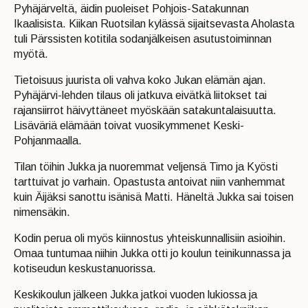
Pyhäjärveltä, äidin puoleiset Pohjois-Satakunnan
Ikaalisista. Kiikan Ruotsilan kylässä sijaitsevasta Aholasta
tuli Pärssisten kotitila sodanjälkeisen asutustoiminnan
myötä.
Tietoisuus juurista oli vahva koko Jukan elämän ajan.
Pyhäjärvi-lehden tilaus oli jatkuva eivätkä liitokset tai
rajansiirrot häivyttäneet myöskään satakuntalaisuutta.
Lisäväriä elämään toivat vuosikymmenet Keski-
Pohjanmaalla.
Tilan töihin Jukka ja nuoremmat veljensä Timo ja Kyösti
tarttuivat jo varhain. Opastusta antoivat niin vanhemmat
kuin Äijäksi sanottu isänisä Matti. Häneltä Jukka sai toisen
nimensäkin.
Kodin perua oli myös kiinnostus yhteiskunnallisiin asioihin.
Omaa tuntumaa niihin Jukka otti jo koulun teinikunnassa ja
kotiseudun keskustanuorissa.
Keskikoulun jälkeen Jukka jatkoi vuoden lukiossa ja