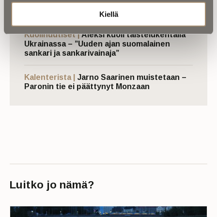
Retkeilytubettaja Ali Leiniö kuoli
hiihtovaelluksella Lapissa
Kiellä
Kuolinuutiset |
Aleksi kuoli taistelukentällä
Ukrainassa – ”Uuden ajan suomalainen
sankari ja sankarivainaja”
Kalenterista |
Jarno Saarinen muistetaan –
Paronin tie ei päättynyt Monzaan
Luitko jo nämä?