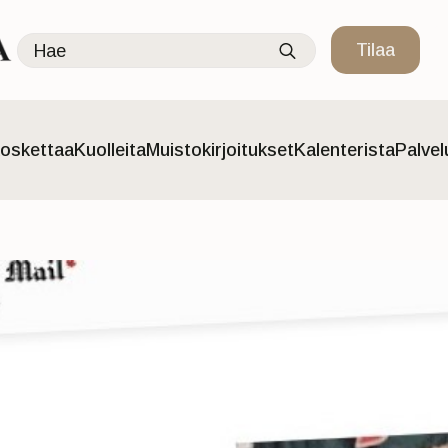
Search
Tilaa
for:
oskettaa
Kuolleita
Muistokirjoitukset
Kalenterista
Palve