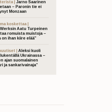
terista |
Jarno Saarinen
etaan – Paronin tie ei
ynyt Monzaan
ma koskettaa |
Werksin Aatu Turpeinen
taa romuista muistoja –
 on ihan kiire elää”
nuutiset |
Aleksi kuoli
elukentällä Ukrainassa –
n ajan suomalainen
ri ja sankarivainaja”