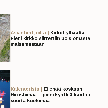
Asiantuntijoilta |
Kirkot ylhäältä:
Pieni kirkko siirrettiin pois omasta
maisemastaan
Kalenterista |
Ei enää koskaan
Hiroshimaa – pieni kynttilä kantaa
suurta kuolemaa