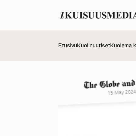
Etusivu
Kuolinuutiset
Kuolema k