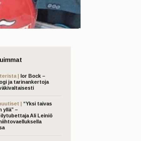
tuimmat
terista |
Ior Bock –
ogi ja tarinankertoja
väkivaltaisesti
nuutiset |
“Yksi taivas
 yllä” –
ilytubettaja Ali Leiniö
hiihtovaelluksella
sa