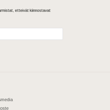
armistat, etteivät kiinnostavat
usmedia
loste