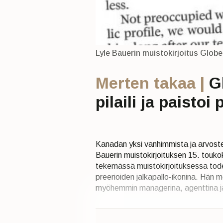
Lyle Bauerin muistokirjoitus Globe
Merten takaa |
G
pilaili ja paisto
Kanadan yksi vanhimmista ja arvostet
Bauerin muistokirjoituksen 15. touko
tekemässä muistokirjoituksessa tode
preerioiden jalkapallo-ikonina. Hän 
myöhemmin managerina, agenttina ja