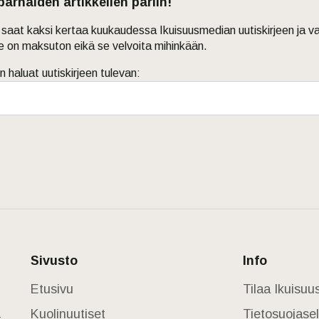
 parhaiden artikkelien pariin!
in saat kaksi kertaa kuukaudessa Ikuisuusmedian uutiskirjeen ja v
je on maksuton eikä se velvoita mihinkään.
n haluat uutiskirjeen tulevan:
Sivusto
Info
Etusivu
Tilaa Ikuisu
Kuolinuutiset
Tietosuojase