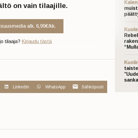
Kalen
tö on vain tilaajille.
muist
päätt
uisuusmedia alk. 6,99€/kk.
Kuole
Rebel
raken
jo tilaaja?
Kirjaudu tästä
“Mulla
Kuoli
taist
”Uude
sanka
LinkedIn
WhatsApp
Sähköposti