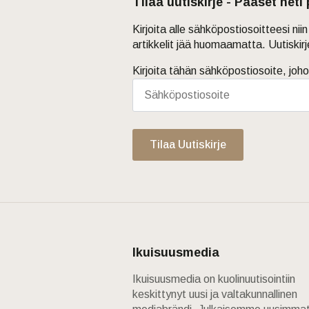
Tilaa uutiskirje - Pääset heti
Kirjoita alle sähköpostiosoitteesi ni
artikkelit jää huomaamatta. Uutiskir
Kirjoita tähän sähköpostiosoite, joho
Tilaa Uutiskirje
Ikuisuusmedia
Ikuisuusmedia on kuolinuutisointiin
keskittynyt uusi ja valtakunnallinen