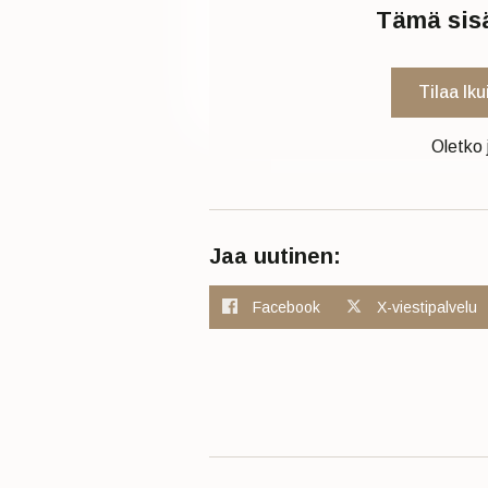
Tämä sisäl
Tilaa Ik
Oletko 
Jaa uutinen:
Facebook
X-viestipalvelu